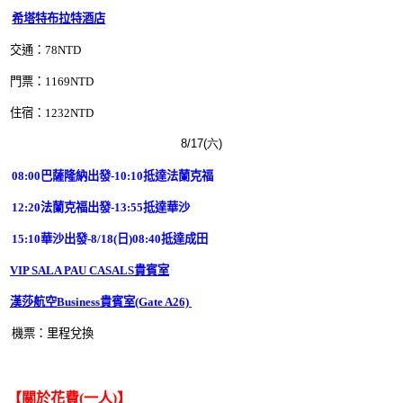
希塔特布拉特酒店
交通：78
NTD
門票：1169
NTD
住宿：1232
NTD
8/17(六)
08:00巴薩隆納出發-10:10抵達法蘭克福
12:20法蘭克福出發-13:55抵達華沙
15:10華沙出發-8/18(日)08:40抵達成田
VIP SALA PAU CASALS貴賓室
漢莎航空Business貴賓室(Gate A26)
機票
：里程兌換
【關於花費(一人)】