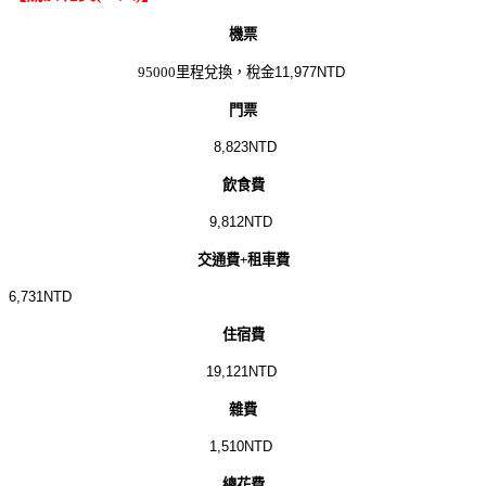
機票
95000里程兌換，
稅金11,977NTD
門票
8
,
823NTD
飲食費
9
,
812
NTD
交通費+租車費
6
,
731
NTD
住宿費
19
,
121
NTD
雜費
1
,
510
NTD
總花費