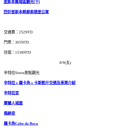
里斯本舊城區觀光(下)
您好里斯本蔡都索德里公寓
交通費：252
NTD
門票：365
NTD
住宿：1538
NTD
8/9(五)
辛特拉Sintra景點觀光
辛特拉 x 羅卡角 x 卡斯凱什交通及車票介紹
辛特拉宮
摩爾人城堡
佩納宮
羅卡角Cabo da Roca