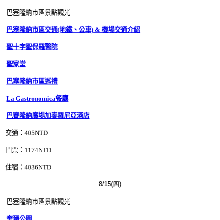
巴塞隆納市區景點觀光
巴塞隆納市區交通(地鐵、公車) & 機場交通介紹
聖十字聖保羅醫院
聖家堂
巴塞隆納市區巡禮
La Gastronomica餐廳
巴賽隆納廣場加泰羅尼亞酒店
交通：405
NTD
門票：1174
NTD
住宿：4036
NTD
8/15(四)
巴塞隆納
市區景點觀光
奎爾公園