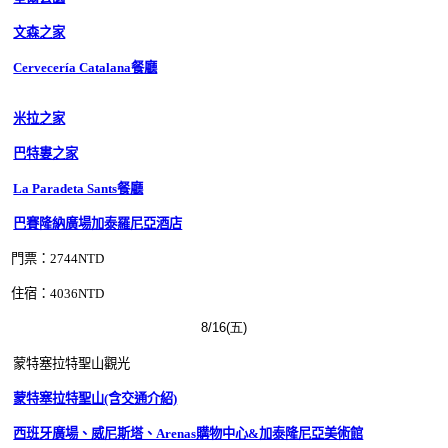
文森之家
Cervecería Catalana餐廳
米拉之家
巴特婁之家
La Paradeta Sants餐廳
巴賽隆納廣場加泰羅尼亞酒店
門票：2744
NTD
住宿：4036
NTD
8/16(五)
蒙特塞拉特聖山觀光
蒙特塞拉特聖山(含交通介紹)
西班牙廣場、威尼斯塔、Arenas購物中心&加泰隆尼亞美術館