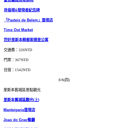
聖哲羅姆派修道院
貝倫塔&發現者紀念碑
「Pasteis de Belem」蛋塔店
Time Out Market
您好里斯本蔡都索德里公寓
交通費：326
NTD
門票：367NTD
住宿：1542
NTD
8/8(四)
里斯本舊城區景點觀光
里斯本舊城區觀光(上)
Manteigaria蛋塔店
Joao do Grao餐廳