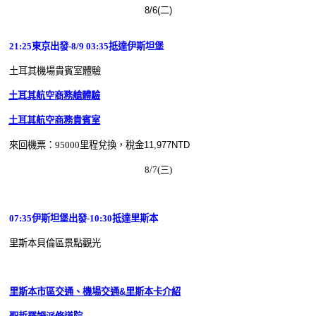
8/6(二)
21:25東京出發-8/9 03:35抵達伊斯坦堡
土耳其機場貴賓室體驗
土耳其航空商務艙體驗
土耳其航空商務貴賓室
來回機票
：95000里程兌換，
稅金11,977NTD
8/7(三)
07:35伊斯坦堡出發-10:30抵達里斯本
里斯本貝倫區景點觀光
里斯本市區交通、機場交通&里斯本卡介紹