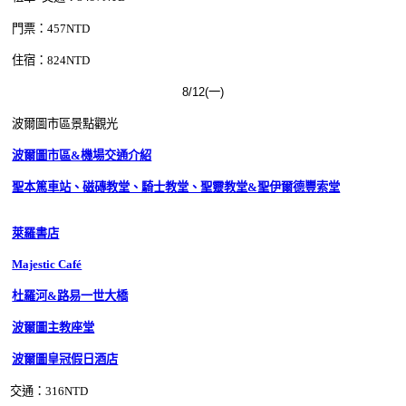
門票：457
NTD
住宿：824
NTD
8/12(一)
波爾圖市區景點觀光
波爾圖市區&機場交通介紹
聖本篤車站、磁磚教堂、騎士教堂、聖靈教堂&聖伊爾德豐索堂
萊羅書店
Majestic Café
杜羅河&路易一世大橋
波爾圖主教座堂
波爾圖皇冠假日酒店
交通：316
NTD