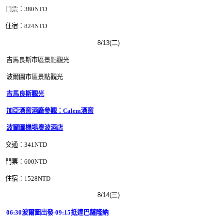
門票：380
NTD
住宿：824
NTD
8/13(二)
吉馬良斯市區景點觀光
波爾圖市區景點觀光
吉馬良斯觀光
加亞酒窖酒廠參觀：Calem酒窖
波爾圖機場奧波酒店
交通：341
NTD
門票：600
NTD
住宿：1528
NTD
8/14(三)
06:30波爾圖出發-09:15抵達巴薩隆納