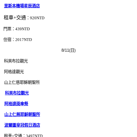
里斯本機場星辰酒店
租車+交通
：920
NTD
門票：439
NTD
住宿：2017
NTD
8/11(日)
科英布拉觀光
阿格達觀光
山上仁慈耶穌朝聖所
科英布拉觀光
阿格達雨傘祭
山上仁慈耶穌朝聖所
波爾圖皇冠假日酒店
租車+交通：3497NTD