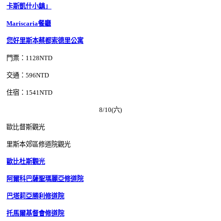
卡斯凱什小鎮」
Mariscaria餐廳
您好里斯本蔡都索德里公寓
門票：1128
NTD
交通：596
NTD
住宿：1541
NTD
8/10(六)
歐比督斯觀光
里斯本郊區修道院觀光
歐比杜斯觀光
阿爾科巴薩聖瑪麗亞修道院
巴塔莉亞勝利修道院
托馬爾基督會修道院