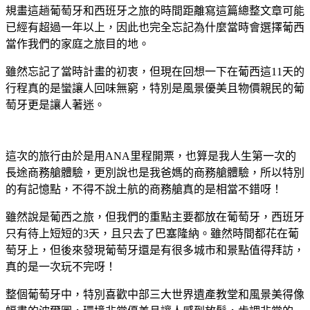
規畫這趟葡萄牙和西班牙之旅的時間距離寫這篇總整文章可能
已經有超過一年以上，因此也完全忘記為什麼當時會選擇葡西
當作我們的家庭之旅目的地。
雖然忘記了當時計畫的初衷，但現在回想一下在葡西這11天的
行程真的是蠻讓人回味無窮，特別是風景優美且物價親民的葡
萄牙更是讓人著迷。
這次的旅行由於是用ANA里程開票，也算是我人生第一次的
長途商務艙體驗，更別說也是我爸媽的商務艙體驗，所以特別
的有記憶點，不得不說土航的商務艙真的是相當不錯呀！
雖然說是葡西之旅，但我們的重點主要都放在葡萄牙，西班牙
只有待上短短的3天，且只去了巴塞隆納。雖然時間都花在葡
萄牙上，但後來發現葡萄牙還是有很多城市和景點值得拜訪，
真的是一次玩不完呀！
整個葡萄牙中，特別喜歡中部三大世界遺產教堂和風景美得像