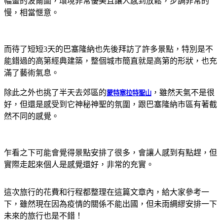
幅畫的波爾圖，環境非常優美且讓人感到放鬆，步調非常的
慢，相當愜意。
而待了短短3天的巴塞隆納也先後拜訪了許多景點，特別是不
能錯過的高第經典建築，整個城市簡直就是高第的形狀，也充
滿了藝術氣息。
除此之外也挑了半天去郊區的
，雖然天氣不是很
蒙特塞拉特聖山
好，但還是感受到它神秘神聖的氛圍，跟巴塞隆納市區有著截
然不同的感覺。
乍看之下可能會覺得景點安排了很多，會讓人感到有點趕，但
實際走起來個人是感覺還好，非常的充實。
這次旅行的花費和行程都整理在這篇文章內，給大家參考一
下，雖然現在因為疫情的關係不能出國，但未雨綢繆安排一下
未來的旅行也是不錯！