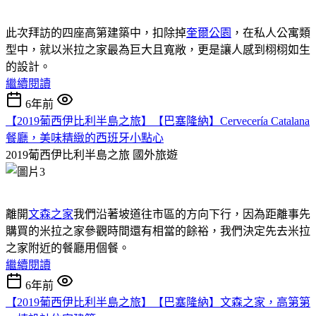
此次拜訪的四座高第建築中，扣除掉
奎爾公園
，在私人公寓類
型中，就以米拉之家最為巨大且寬敞，更是讓人感到栩栩如生
的設計。
繼續閱讀
6年前
【2019葡西伊比利半島之旅】【巴塞隆納】Cervecería Catalana
餐廳，美味精緻的西班牙小點心
2019葡西伊比利半島之旅
國外旅遊
離開
文森之家
我們沿著坡道往市區的方向下行，因為距離事先
購買的米拉之家參觀時間還有相當的餘裕，我們決定先去米拉
之家附近的餐廳用個餐。
繼續閱讀
6年前
【2019葡西伊比利半島之旅】【巴塞隆納】文森之家，高第第