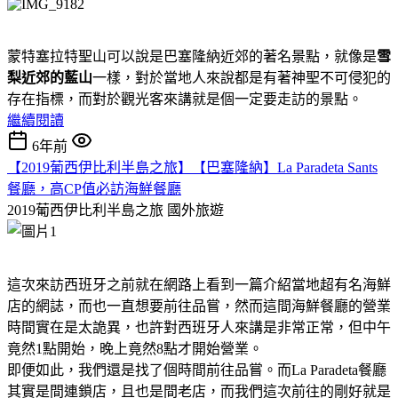
蒙特塞拉特聖山可以說是巴塞隆納近郊的著名景點，就像是
雪
梨近郊的藍山
一樣，對於當地人來說都是有著神聖不可侵犯的
存在指標，而對於觀光客來講就是個一定要走訪的景點。
繼續閱讀
6年前
【2019葡西伊比利半島之旅】【巴塞隆納】La Paradeta Sants
餐廳，高CP值必訪海鮮餐廳
2019葡西伊比利半島之旅
國外旅遊
這次來訪西班牙之前就在網路上看到一篇介紹當地超有名海鮮
店的網誌，而也一直想要前往品嘗，然而這間海鮮餐廳的營業
時間實在是太詭異，也許對西班牙人來講是非常正常，但中午
竟然1點開始，晚上竟然8點才開始營業。
即便如此，我們還是找了個時間前往品嘗。而La Paradeta餐廳
其實是間連鎖店，且也是間老店，而我們這次前往的剛好就是