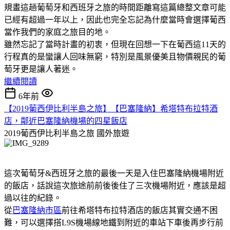
規畫這趟葡萄牙和西班牙之旅的時間距離寫這篇總整文章可能
已經有超過一年以上，因此也完全忘記為什麼當時會選擇葡西
當作我們的家庭之旅目的地。
雖然忘記了當時計畫的初衷，但現在回想一下在葡西這11天的
行程真的是蠻讓人回味無窮，特別是風景優美且物價親民的葡
萄牙更是讓人著迷。
繼續閱讀
6年前
【2019葡西伊比利半島之旅】【巴塞隆納】希塔特布拉特酒
店，鄰近巴塞隆納機場的四星飯店
2019葡西伊比利半島之旅
國外旅遊
這次葡萄牙&西班牙之旅的最後一天是入住巴塞隆納機場附近
的飯店，話說這次旅途前前後後住了三次機場附近，應該是超
過以往的紀錄。
從
巴塞隆納市區
前往希塔特布拉特酒店的飯店其實交通不困
難，可以選擇搭L9S機場線地鐵到附近的車站下車後再步行前