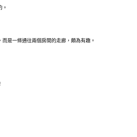
約。
，而是一條通往兩個房間的走廊，頗為有趣。
！