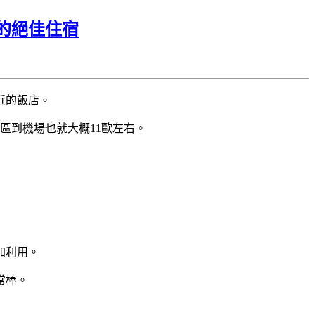
的絕佳住宿
近的飯店。
區到機場也就大概11歐左右。
加利用。
常棒。