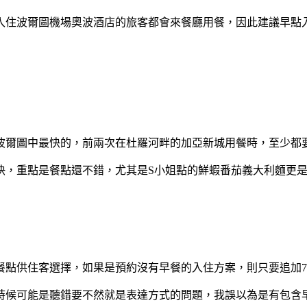
波爾圖機場奧波酒店的旅客都會來餐廳用餐，因此建議早點入座會
波爾圖中最快的，前兩次在杜羅河畔的加亞新城用餐時，至少都
快，重點是餐點還不錯，尤其是S小姐點的鮮蝦番茄義大利麵更
餐點供住客選擇，如果是預約沒有早餐的入住方案，則只要追加
時候可能是聽錯要不然就是表達方式的問題，我誤以為是有包含