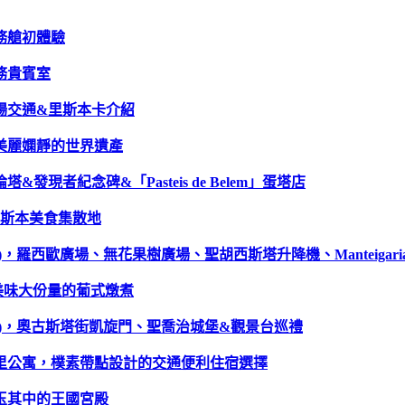
務艙初體驗
務貴賓室
場交通&里斯本卡介紹
美麗嫻靜的世界遺產
現者紀念碑&「Pasteis de Belem」蛋塔店
，里斯本美食集散地
，羅西歐廣場、無花果樹廣場、聖胡西斯塔升降機、Manteigari
廳，美味大份量的葡式燉煮
下)，奧古斯塔街凱旋門、聖喬治城堡&觀景台巡禮
德里公寓，樸素帶點設計的交通便利住宿選擇
玉其中的王國宮殿