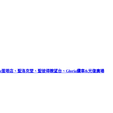
a蛋塔店、聖洛克堂、聖彼得瞭望台、Gloria纜車&光復廣場