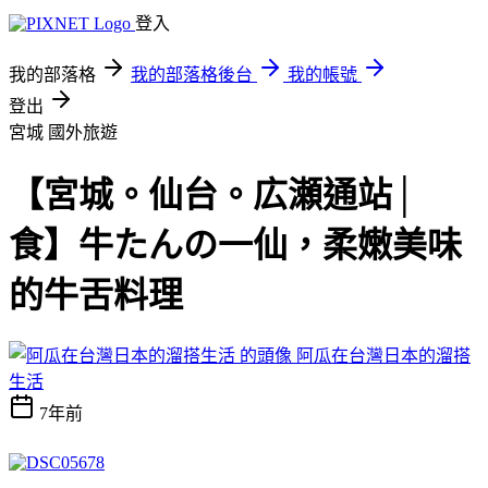
登入
我的部落格
我的部落格後台
我的帳號
登出
宮城
國外旅遊
【宮城。仙台。広瀬通站│
食】牛たんの一仙，柔嫩美味
的牛舌料理
阿瓜在台灣日本的溜搭
生活
7年前