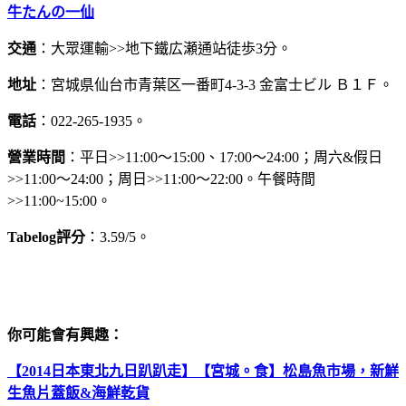
牛たんの一仙
交通
：大眾運輸>>地下鐵広瀬通站徒歩3分。
地址
：宮城県仙台市青葉区一番町4-3-3 金富士ビル Ｂ１Ｆ。
電話
：022-265-1935。
營業時間
：平日>>11:00～15:00、17:00～24:00；周六&假日
>>11:00～24:00；周日>>11:00～22:00。午餐時間
>>11:00~15:00。
Tabelog評分
：3.59/5。
你可能會有興趣：
【2014日本東北九日趴趴走】【宮城。食】松島魚市場，新鮮
生魚片蓋飯&海鮮乾貨