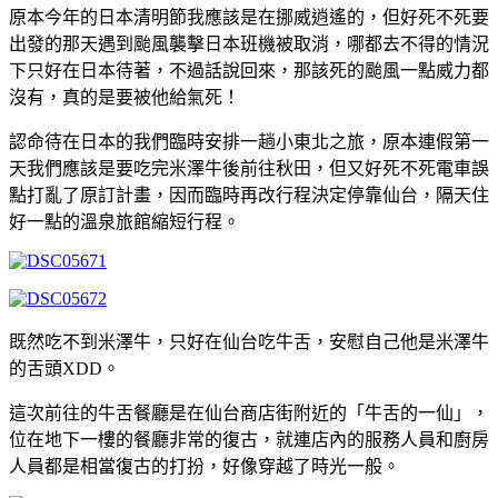
原本今年的日本清明節我應該是在挪威逍遙的，但好死不死要
出發的那天遇到颱風襲擊日本班機被取消，哪都去不得的情況
下只好在日本待著，不過話說回來，那該死的颱風一點威力都
沒有，真的是要被他給氣死！
認命待在日本的我們臨時安排一趟小東北之旅，原本連假第一
天我們應該是要吃完米澤牛後前往秋田，但又好死不死電車誤
點打亂了原訂計畫，因而臨時再改行程決定停靠仙台，隔天住
好一點的溫泉旅館縮短行程。
既然吃不到米澤牛，只好在仙台吃牛舌，安慰自己他是米澤牛
的舌頭XDD。
這次前往的牛舌餐廳是在仙台商店街附近的「牛舌的一仙」，
位在地下一樓的餐廳非常的復古，就連店內的服務人員和廚房
人員都是相當復古的打扮，好像穿越了時光一般。