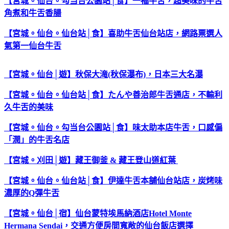
【宮城。仙台。勾当台公園站│食】一福牛舌，超美味的牛舌
角煮和牛舌香腸
【宮城。仙台。仙台站│食】喜助牛舌仙台站店，網路票選人
氣第一仙台牛舌
【宮城。仙台│遊】秋保大滝(秋保瀑布)，日本三大名瀑
【宮城。仙台。仙台站│食】たんや善治郎牛舌通店，不輸利
久牛舌的美味
【宮城。仙台。勾当台公園站│食】味太助本店牛舌，口感偏
「潤」的牛舌名店
【宮城。刈田│遊】藏王御釜 & 藏王登山道紅葉
【宮城。仙台。仙台站│食】伊達牛舌本舗仙台站店，炭烤味
濃厚的Q彈牛舌
【宮城。仙台│宿】仙台蒙特埃馬納酒店Hotel Monte
Hermana Sendai，交通方便房間寬敞的仙台飯店選擇