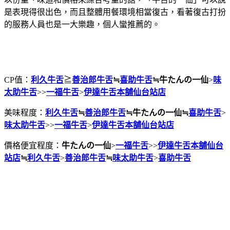
是表現得很出色，而且整體用餐環境相當復古，看著復古打扮
的服務人員也是一大樂趣，個人蠻推薦的。
CP值：
利久牛舌
≧
善治郎牛舌
≒
喜助牛舌
≒
牛たんの一仙
>
味
太助牛舌
>>
一福牛舌
>
伊達牛舌本舗仙台站店
美味程度：
利久牛舌
≒
善治郎牛舌
≒
牛たんの一仙
≒
喜助牛舌
>
味太助牛舌
>>
一福牛舌
>
伊達牛舌本舗仙台站店
價格便宜程度：
牛たんの一仙
>
一福牛舌
>>
伊達牛舌本舗仙台
站店
≒
利久牛舌
>
善治郎牛舌
≒
味太助牛舌
>
喜助牛舌