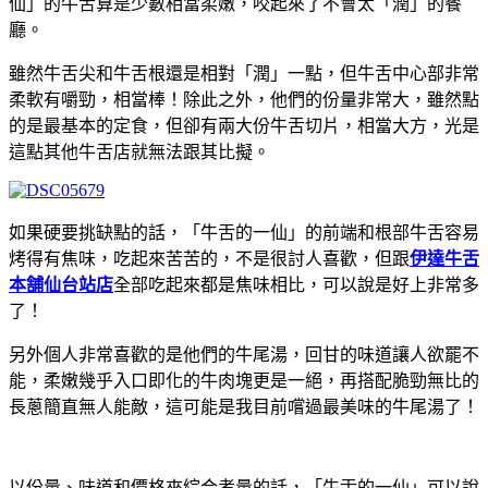
仙」的牛舌算是少數相當柔嫩，咬起來了不會太「潤」的餐
廳。
雖然牛舌尖和牛舌根還是相對「潤」一點，但牛舌中心部非常
柔軟有嚼勁，相當棒！除此之外，他們的份量非常大，雖然點
的是最基本的定食，但卻有兩大份牛舌切片，相當大方，光是
這點其他牛舌店就無法跟其比擬。
如果硬要挑缺點的話，「牛舌的一仙」的前端和根部牛舌容易
烤得有焦味，吃起來苦苦的，不是很討人喜歡，但跟
伊達牛舌
本舗仙台站店
全部吃起來都是焦味相比，可以說是好上非常多
了！
另外個人非常喜歡的是他們的牛尾湯，回甘的味道讓人欲罷不
能，柔嫩幾乎入口即化的牛肉塊更是一絕，再搭配脆勁無比的
長蔥簡直無人能敵，這可能是我目前嚐過最美味的牛尾湯了！
以份量、味道和價格來綜合考量的話，「牛舌的一仙」可以說