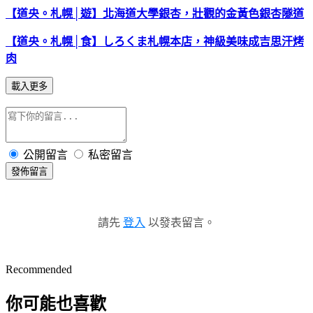
【道央。札幌│遊】北海道大學銀杏，壯觀的金黃色銀杏隧道
【道央。札幌│食】しろくま札幌本店，神級美味成吉思汗烤
肉
載入更多
公開留言
私密留言
發佈留言
請先
登入
以發表留言。
Recommended
你可能也喜歡