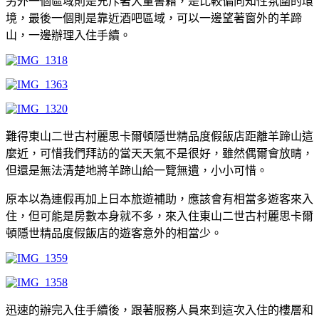
另外一個區域則是充斥著大量書籍，是比較偏向知性氛圍的環
境，最後一個則是靠近酒吧區域，可以一邊望著窗外的羊蹄
山，一邊辦理入住手續。
難得東山二世古村麗思卡爾頓隱世精品度假飯店距離羊蹄山這
麼近，可惜我們拜訪的當天天氣不是很好，雖然偶爾會放晴，
但還是無法清楚地將羊蹄山給一覽無遺，小小可惜。
原本以為連假再加上日本旅遊補助，應該會有相當多遊客來入
住，但可能是房數本身就不多，來入住東山二世古村麗思卡爾
頓隱世精品度假飯店的遊客意外的相當少。
迅速的辦完入住手續後，跟著服務人員來到這次入住的樓層和