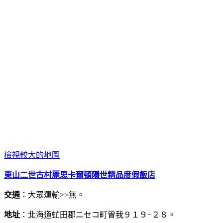
檢視較大的地圖
東山二世古村麗思卡爾頓隱世精品度假飯店
交通
：大眾運輸>>無。
地址
：北海道虻田郡ニセコ町曽我９１９−２８。