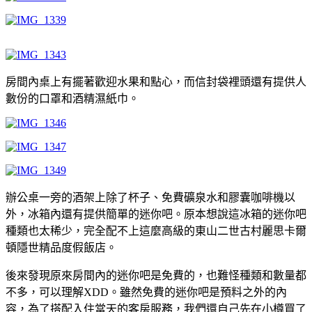
房間內桌上有擺著歡迎水果和點心，而信封袋裡頭還有提供人
數份的口罩和酒精濕紙巾。
辦公桌一旁的酒架上除了杯子、免費礦泉水和膠囊咖啡機以
外，冰箱內還有提供簡單的迷你吧。原本想說這冰箱的迷你吧
種類也太稀少，完全配不上這麼高級的東山二世古村麗思卡爾
頓隱世精品度假飯店。
後來發現原來房間內的迷你吧是免費的，也難怪種類和數量都
不多，可以理解XDD。雖然免費的迷你吧是預料之外的內
容，為了搭配入住當天的客房服務，我們還自己先在小樽買了