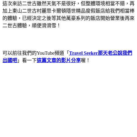
這次來訪二世古雖然天氣不是很好，但整體環境相當不錯，再
加上東山二世古村麗思卡爾頓隱世精品度假飯店給我們相當棒
的體驗，已經決定之後等其他萬豪系列的飯店開始營業後再來
二世古體驗，順便滑滑雪！
可以前往我們的YouTube頻道「
Travel Seeker那天老公說我們
出國吧
」看一下
這篇文章的影片分享
喔！