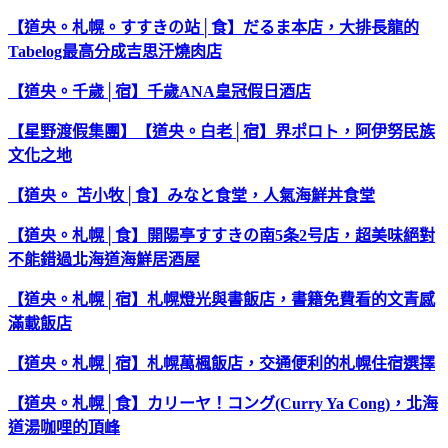
【道央。札幌。すすきの站│食】だるま本店，大排長龍的
Tabelog最高分成吉思汗燒肉店
【道央。千歲│宿】千歲ANA皇冠假日酒店
【星野渡假集團】【道央。白老│宿】界ポロト，阿伊努民族
文化之地
【道央。 苫小牧│食】みなと食堂，人氣海鮮丼食堂
【道央。札幌│食】開陽亭すすきの南5条2号店，超美味絕對
不能錯過北海道海鮮居酒屋
【道央。札幌│宿】札幌燈光與書飯店，書籍免費看的文青感
滿載飯店
【道央。札幌│宿】札幌萬楓飯店，交通便利的札幌住宿選擇
【道央。札幌│食】カリーヤ！コング(Curry Ya Cong)，北海
道湯咖哩的頂峰