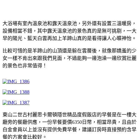
大浴場有室內溫泉池和露天溫泉池，另外還有設置三溫暖房，
設備相當不錯，其中露天溫泉池的景色真的是無可挑剔，一大
早的陽光、藍天白雲再加上羊蹄山真的是看得讓人心曠神怡。
比較可惜的是羊蹄山的山頂還是躲在雲層後，就像那嬌羞的少
女一樣不肯出來跟我們見面，不過能夠一邊泡澡一邊欣賞壯麗
的景色也非常值得！
東山二世古村麗思卡爾頓隱世精品度假飯店的早餐是在一樓大
廳旁的餐廳供應，一份早餐要價6350日幣，相當昂貴，且由於
白金會員以上並沒有提供免費早餐，建議訂房時直接預約含早
餐的方案會比較好。