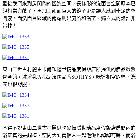
最後我們來到房間內的盥洗空間，長條形的洗面台空間原本已
經相當寬敞了，再加上兩面巨大的鏡子更是讓人感到十足的空
間感。而洗面台區域的兩端則是廁所和浴室，獨立式的設計非
常棒！
東山二世古村麗思卡爾頓隱世精品度假飯店所提供的備品還蠻
齊全的，沐浴乳等都是法國品牌SOTHYS，味道相當的棒，洗
完也很舒服。
不得不說東山二世古村麗思卡爾頓隱世精品度假飯店房間內的
浴缸真的是超棒，空間大到兩個人一起泡澡也綽綽有餘，而浴