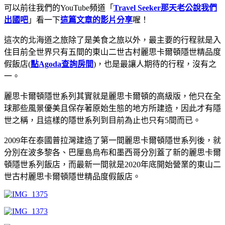
可以前往我們的YouTube頻道「
Travel Seeker那天老公說我們
出國吧
」看一下
這篇文章的影片分享
喔！
這次的北海道之旅除了是美食之旅以外，最主要的行程就是入
住目前全世界只有五間的東山二世古村麗思卡爾頓隱世精品度
假飯店(
點Agoda查詢房間
)，也是最讓人期待的行程，沒有之
一。
麗思卡爾頓隱世系列其實就是麗思卡爾頓的高級版，他只在全
球那些風景優美且保存著原始生態的地方所建造，因此才有隱
世之稱，且這樣的隱世系列到目前為止也只有5間而已。
2009年在泰國普拉灣建造了第一間麗思卡爾頓隱世系列後，就
分別在波多黎各、巴厘島烏布和墨西哥分別蓋了新的麗思卡爾
頓隱世系列飯店，而最新一間就是2020年底開始營業的東山二
世古村麗思卡爾頓隱世精品度假飯店。