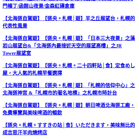
門橫丁/函館山夜景/金森紅磚倉庫
【北海道自駕遊】【道央。札幌│遊】羊之丘展望台，札幌的
代表性風景
【北海道自駕遊】【道央。札幌│遊】「日本三大夜景」之藻
岩山展望台&「北海道內最接近天空的展望高樓」之JR
Tower展望室
【北海道自駕遊】【道央。札幌。二十四軒站│食】定食めし
屋，大人氣的札幌早餐選擇
【北海道自駕遊】【道央。札幌│遊】「札幌的信仰中心」之
北海道神宮 &「札幌市的著名地標」之札幌市時計台
【北海道自駕遊】【道央。札幌│遊】朝日啤酒北海道工廠，
免費導覽與美味啤酒的暢飲
【道央。札幌。すすきの站│食】いただきます，美味無比的
成吉思汗羊肉燒烤店