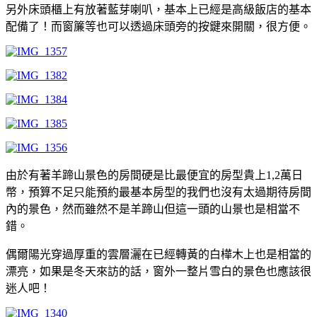
另外床頭櫃上有放著藍芽喇叭，基本上已經是高級飯店的基本
配備了！而窗簾等也可以透過床頭旁的按鍵來開關，很方便。
由於有著羊蹄山景色的房間硬是比最便宜的房型貴上1,2萬日
幣，預算不足只能預約最基本房型的我們也沒有太過期待房間
內的景色，然而雖然不是羊蹄山但這一頭的山景也是相當不
錯。
偶爾陽光穿過厚重的雲層灑在已經轉黃的白樺木上也是相當的
漂亮，如果是冬天來訪的話，窗外一整片雪白的景色也應該很
迷人吧！