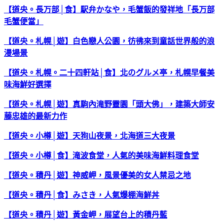
【道央。長万部│食】駅弁かなや，毛蟹飯的發祥地「長万部
毛蟹便當」
【道央。札幌│遊】白色戀人公園，彷彿來到童話世界般的浪
漫場景
【道央。札幌。二十四軒站│食】北のグルメ亭，札幌早餐美
味海鮮好選擇
【道央。札幌│遊】真駒內滝野靈園「頭大佛」，建築大師安
藤忠雄的最新力作
【道央。小樽│遊】天狗山夜景，北海道三大夜景
【道央。小樽│食】滝波食堂，人氣的美味海鮮料理食堂
【道央。積丹│遊】神威岬，風景優美的女人禁忌之地
【道央。積丹│食】みさき，人氣爆棚海鮮丼
【道央。積丹│遊】黃金岬，展望台上的積丹藍