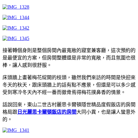
接著轉個身則是整個房間內最寬敞的寢室兼客廳，這次預約的
是最便宜的方案，但房間整體還是非常的寬敞，而且氛圍也很
棒，讓人感到很舒服。
床頭牆上畫著梅花綻開的枝頭，雖然我們來訪的時間是快迎來
冬天的秋天，跟床頭牆上的話有點不應景，但還是可以多少感
受到寒冷冬天內不經一番而徹骨焉得梅花撲鼻香的情景。
話說回來，東山二世古村麗思卡爾頓隱世精品度假飯店的房間
格局跟
日光麗思卡爾頓飯店的房間
大同小異，也是讓人蠻意外
的。