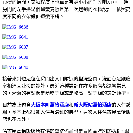
12樓的房間，某種程度上也算是有被小小的升等吧XD。一進
房間的左手邊是個還蠻寬敞且第一次遇到的衣櫃設計，依照高
度不同的衣架設計還蠻不錯。
接著來到也是位在房間出入口附近的盥洗空間，洗面台是跟寢
室相通且連接的設計，最近這種設計在許多飯店都還蠻常見
的，漸漸的有點像是商務等級或是較高一點等級的設計類型。
目前為止包含
大阪本町萬怡酒店
和
新大阪站萬怡酒店
的入住體
驗，基本上都很難入住有浴缸的房型，這次入住名古屋萬怡飯
店也不意外。
名古屋萬怡飯店所提供的盥洗備品也是泰國品牌NIRVAE，跟