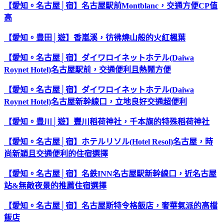
【愛知。名古屋│宿】名古屋駅前Montblanc，交通方便CP值
高
【愛知。豊田│遊】香嵐溪，彷彿燒山般的火紅楓葉
【愛知。名古屋│宿】ダイワロイネットホテル(Daiwa
Roynet Hotel)名古屋駅前，交通便利且熱鬧方便
【愛知。名古屋│宿】ダイワロイネットホテル(Daiwa
Roynet Hotel)名古屋新幹線口，立地良好交通超便利
【愛知。豊川│遊】豐川稻荷神社，千本旗的特殊稻荷神社
【愛知。名古屋│宿】ホテルリソル(Hotel Resol)名古屋，時
尚新穎且交通便利的住宿選擇
【愛知。名古屋│宿】名鉄INN名古屋駅新幹線口，近名古屋
站&無敵夜景的推薦住宿選擇
【愛知。名古屋│宿】名古屋斯特令格飯店，奢華氣派的高檔
飯店