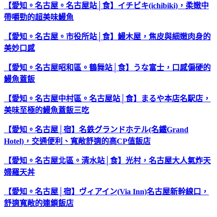
【愛知。名古屋。名古屋站│食】イチビキ(ichibiki)，柔嫩中
帶嚼勁的超美味鰻魚
【愛知。名古屋。市役所站│食】鰻木屋，焦皮與細嫩肉身的
美妙口感
【愛知。名古屋昭和區。鶴舞站│食】うな富士，口感偏硬的
鰻魚蓋飯
【愛知。名古屋中村區。名古屋站│食】まるや本店名駅店，
美味至極的鰻魚蓋飯三吃
【愛知。名古屋│宿】名鉄グランドホテル(名鐵Grand
Hotel)，交通便利、寬敞舒適的高CP值飯店
【愛知。名古屋北區。清水站│食】光村，名古屋大人氣炸天
婦羅天丼
【愛知。名古屋│宿】ヴィアイン(Via Inn)名古屋新幹線口，
舒適寬敞的連鎖飯店