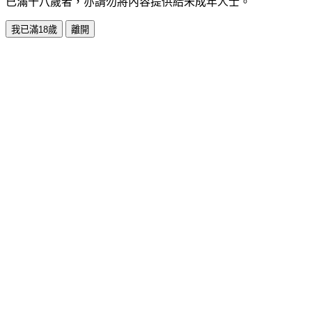
已滿十八歲者，亦請勿將內容提供給未成年人士。
我已滿18歲
離開