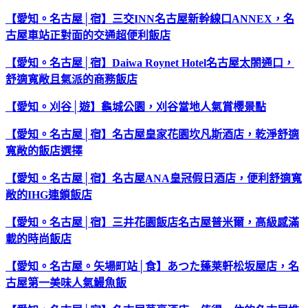
【愛知。名古屋│宿】三交INN名古屋新幹線口ANNEX，名
古屋車站正對面的交通超便利飯店
【愛知。名古屋│宿】Daiwa Roynet Hotel名古屋太閤通口，
舒適寬敞且氣派的商務飯店
【愛知。刈谷│遊】龜城公園，刈谷當地人氣賞櫻景點
【愛知。名古屋│宿】名古屋皇家花園坎凡斯酒店，乾淨舒適
寬敞的飯店選擇
【愛知。名古屋│宿】名古屋ANA皇冠假日酒店，便利舒適寬
敞的IHG連鎖飯店
【愛知。名古屋│宿】三井花園飯店名古屋普米爾，高級感滿
載的時尚飯店
【愛知。名古屋。矢場町站│食】あつた蓬莱軒松坂屋店，名
古屋第一美味人氣鰻魚飯