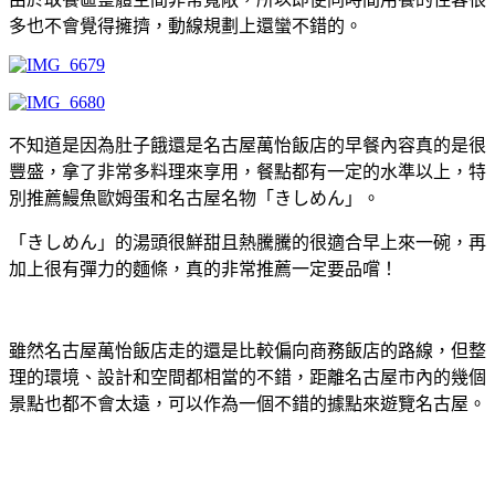
多也不會覺得擁擠，動線規劃上還蠻不錯的。
不知道是因為肚子餓還是名古屋萬怡飯店的早餐內容真的是很
豐盛，拿了非常多料理來享用，餐點都有一定的水準以上，特
別推薦鰻魚歐姆蛋和名古屋名物「きしめん」。
「きしめん」的湯頭很鮮甜且熱騰騰的很適合早上來一碗，再
加上很有彈力的麵條，真的非常推薦一定要品嚐！
雖然名古屋萬怡飯店走的還是比較偏向商務飯店的路線，但整
理的環境、設計和空間都相當的不錯，距離名古屋市內的幾個
景點也都不會太遠，可以作為一個不錯的據點來遊覽名古屋。