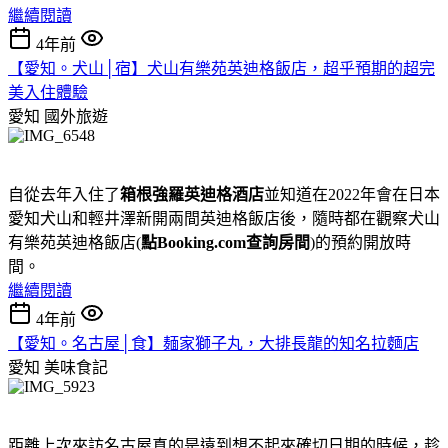
繼續閱讀
4年前
【愛知。犬山│宿】犬山有樂苑英迪格飯店，超乎預期的超完
美入住體驗
愛知
國外旅遊
自從去年入住了
箱根強羅英迪格酒店
並知道在2022年會在日本
愛知犬山和輕井澤新開兩間英迪格飯店後，隨時都在觀察犬山
有樂苑英迪格飯店(
點Booking.com查詢房間
)的預約開放時
間。
繼續閱讀
4年前
【愛知。名古屋│食】麺家獅子丸，大排長龍的知名拉麵店
愛知
美味食記
距離上次來訪名古屋真的是遠到想不起來確切日期的時候，趁