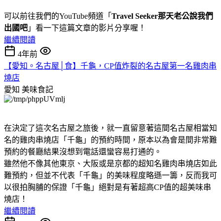
可以前往我們的YouTube頻道「
Travel Seeker那天老公說我們
出國吧
」看一下這篇文章的影片分享喔！
繼續閱讀
4年前
【愛知。名古屋│食】千龜，CP值炸裂的名古屋第一名雞肉串
燒店
愛知
美味食記
在決定了這次名古屋之旅後，就一直留意著這間名古屋相當知
名的雞肉串燒店「千龜」的預約時間，原本以為會是間非常難
預約的餐廳結果沒想到電話還蠻容易打通的。
雖然他不像其他東京、大阪或是京都的超知名雞肉串燒店如此
難預約，但並不代表「千龜」的美味程度略遜一籌，反而我可
以很拍胸脯的保證「千龜」絕對是有著超高CP值的超美味串
燒店！
繼續閱讀