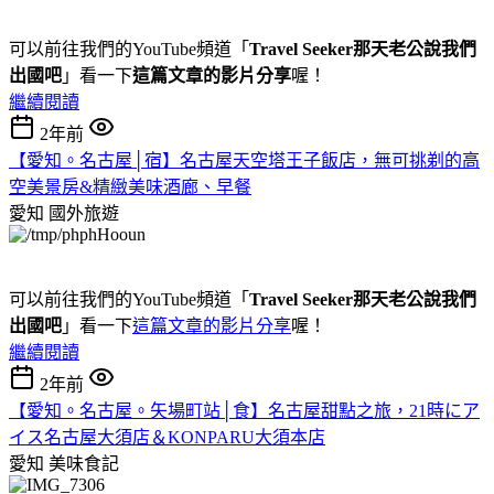
可以前往我們的YouTube頻道「
Travel Seeker那天老公說我們
出國吧
」看一下
這篇文章的影片分享
喔！
繼續閱讀
2年前
【愛知。名古屋│宿】名古屋天空塔王子飯店，無可挑剃的高
空美景房&精緻美味酒廊、早餐
愛知
國外旅遊
可以前往我們的YouTube頻道「
Travel Seeker那天老公說我們
出國吧
」看一下
這篇文章的影片分享
喔！
繼續閱讀
2年前
【愛知。名古屋。矢場町站│食】名古屋甜點之旅，21時にア
イス名古屋大須店＆KONPARU大須本店
愛知
美味食記