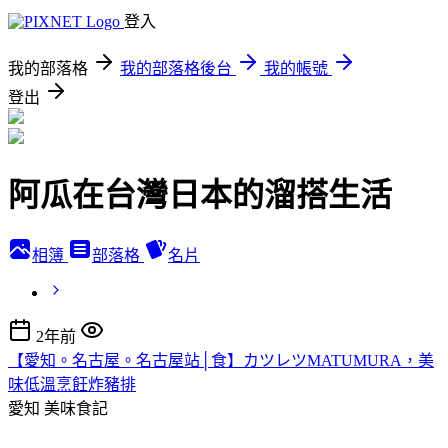
登入
我的部落格
我的部落格後台
我的帳號
登出
阿瓜在台灣日本的溜搭生活
相簿
部落格
名片
2年前
【愛知。名古屋。名古屋站│食】カツレツMATUMURA，美
味低溫烹飪炸豬排
愛知
美味食記