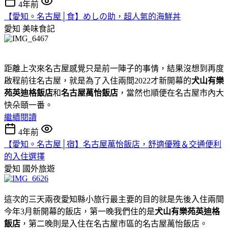
4年前
【愛知。名古屋│食】めしの助，超人氣的海鮮丼
愛知
美味食記
距離上次來名古屋感覺只是前一陣子的事情，結果沒想到再度
啟程前往名古屋，就是為了入住兩間2022才新開幕的
犬山有樂
苑英迪格飯店
和
名古屋萬怡飯店
，當然也順便在名古屋市內大
快朵頤一番。
繼續閱讀
4年前
【愛知。名古屋│宿】名古屋萬怡飯店，舒適優雅＆交通便利
的入住選擇
愛知
國外旅遊
這次的三天兩夜愛知縣小旅行最主要的目的就是先後入住兩間
今年3月新開幕的飯店，第一晚我們住的是
犬山有樂苑英迪格
飯店
，第二晚則是入住在名古屋市區的名古屋萬怡飯店。