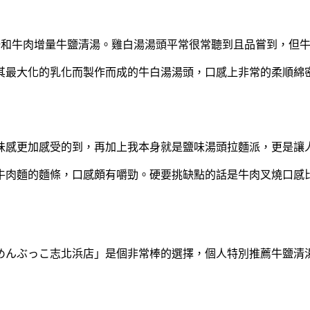
湯和牛肉增量牛鹽清湯。雞白湯湯頭平常很常聽到且品嘗到，但
其最大化的乳化而製作而成的牛白湯湯頭，口感上非常的柔順綿
味感更加感受的到，再加上我本身就是鹽味湯頭拉麵派，更是讓
牛肉麵的麵條，口感頗有嚼勁。硬要挑缺點的話是牛肉叉燒口感
めんぶっこ志北浜店」是個非常棒的選擇，個人特別推薦牛鹽清