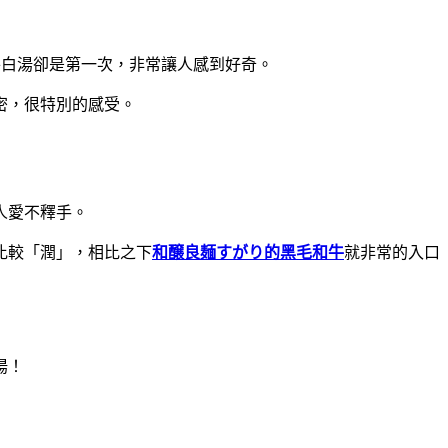
牛白湯卻是第一次，非常讓人感到好奇。
密，很特別的感受。
人愛不釋手。
比較「潤」，相比之下
和醸良麺すがり的黑毛和牛
就非常的入口
湯！