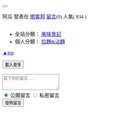
阿瓜 發表在
痞客邦
留言
(0)
人氣(
834
)
全站分類：
美味食記
個人分類：
拉麵&沾麵
▲top
載入更多
公開留言
私密留言
發佈留言