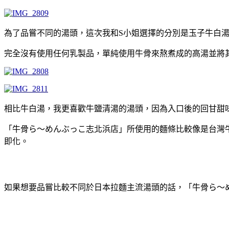
為了品嘗不同的湯頭，這次我和S小姐選擇的分別是玉子牛白
完全沒有使用任何乳製品，單純使用牛骨來熬煮成的高湯並將
相比牛白湯，我更喜歡牛鹽清湯的湯頭，因為入口後的回甘甜
「牛骨ら～めんぶっこ志北浜店」所使用的麵條比較像是台灣
即化。
如果想要品嘗比較不同於日本拉麵主流湯頭的話，「牛骨ら～