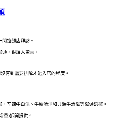
頭
一間拉麵店拜訪。
湯頭，很讓人驚喜。
但還沒有到需要排隊才能入店的程度。
湯、辛辣牛白湯、牛鹽清湯和貝類牛清湯等湯頭選擇。
增量)拆開提供。