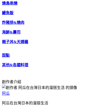
燒鳥串燒
鰻魚飯
炸豬排&燒肉
海鮮&壽司
親子丼&天婦羅
甜點
其他&各國料理
創作者介紹
阿瓜
阿瓜在台灣日本的溜搭生活