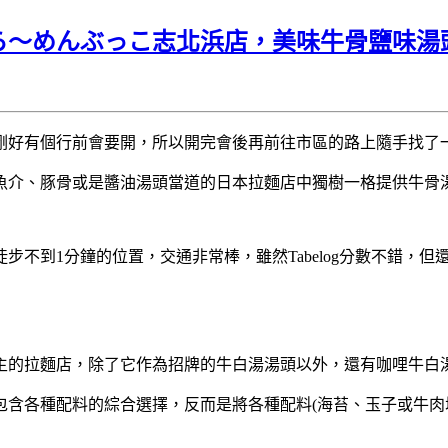
ら～めんぶっこ志北浜店，美味牛骨鹽味湯
剛好有個行前會要開，所以開完會後再前往市區的路上隨手找了
魚介、豚骨或是醬油湯頭當道的日本拉麵店中獨樹一格提供牛骨
不到1分鐘的位置，交通非常棒，雖然Tabelog分數不錯，
主的拉麵店，除了它作為招牌的牛白湯湯頭以外，還有咖哩牛白
含各種配料的綜合選擇，反而是將各種配料(海苔、玉子或牛肉