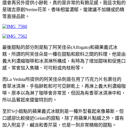
還會再另外提供小餅乾，真的是非常的有飽足感。我這次點的
是瑞吉原創Nerine花茶，香味相當濃郁，蠻建議不加糖或奶精
等直接品飲。
最後甜點的部分則是點了阿芙佳朵(Affogato)和蘋果義式冰
糕，所謂的阿芙佳朵是一種在甜點和飲料之間的料理，他是由
義大利濃縮咖啡和冰淇淋所構成，有時為了增加甜味和促進口
感，常會加入焦糖、可可粉或肉桂粉等。
而La Veduta所提供的阿芙佳朵則是在用了巧克力片包裹住的
香草冰淇淋、手指餅乾和可可亞餅乾上，再淋上義大利濃縮咖
啡。原本以為淋了咖啡會非常苦，但因為有香草冰淇淋中和，
所以品嘗起來還蠻特別的。
至於S小姐點的蘋果義式冰糕則是一種外型看起來像幕斯，但
口感卻比較接近Gelato的甜點，除了用蘋果片點綴之外，還有
加入附盆子、鹹派和香芹菜，也是一到非常精緻的甜點。