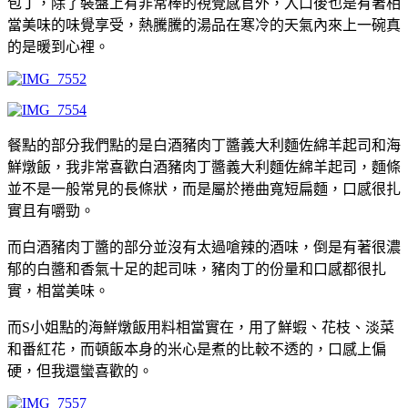
包丁，除了裝盤上有非常棒的視覺感官外，入口後也是有著相
當美味的味覺享受，熱騰騰的湯品在寒冷的天氣內來上一碗真
的是暖到心裡。
餐點的部分我們點的是白酒豬肉丁醬義大利麵佐綿羊起司和海
鮮燉飯，我非常喜歡白酒豬肉丁醬義大利麵佐綿羊起司，麵條
並不是一般常見的長條狀，而是屬於捲曲寬短扁麵，口感很扎
實且有嚼勁。
而白酒豬肉丁醬的部分並沒有太過嗆辣的酒味，倒是有著很濃
郁的白醬和香氣十足的起司味，豬肉丁的份量和口感都很扎
實，相當美味。
而S小姐點的海鮮燉飯用料相當實在，用了鮮蝦、花枝、淡菜
和番紅花，而頓飯本身的米心是煮的比較不透的，口感上偏
硬，但我還蠻喜歡的。