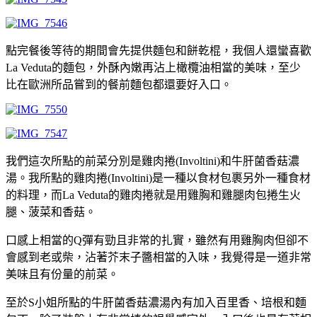
點完餐後等待的期間會先提供麵包和餅乾棍，我個人還蠻喜歡
La Veduta的麵包，外酥內嫩再沾上橄欖油相當的美味，至少
比在歐洲所品嘗到的餐前麵包都還要好入口。
我們這次所點的前菜分別是雞肉捲(Involtini)和牛肝菌香菇濃
湯。我所點的雞肉捲(Involtini)是一種以食材包裹另外一種食材
的料理，而La Veduta的雞肉捲就是用雞胸和雞腿肉包捲生火
腿、菠菜和香菇。
口感上相當的Q彈有勁且非常的扎實，雖然有用雞胸肉但卻不
會感到老或柴，沾著芥末子醬相當的入味，我覺得是一道非常
美味且有份量的前菜。
至於S小姐所點的牛肝菌香菇濃湯內有加入百里香、培根和麵