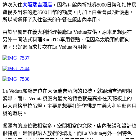
這次入住
大阪瑞吉酒店
，因為有館內折抵券5000日幣和扣掉房
費後多出來的近3500日幣的額度，再加上白金會員7折優惠，
所以就選擇了入住當天的午餐在飯店內享用。
由於早餐是在義大利料理餐廳La Veduta提供，原本是想要在
另外一間法式料理Rue d'Or享用餐點，但因為太晚預約而向
隅，只好退而求其次在La Veduta內用餐。
La Veduta餐廳是位在大阪瑞吉酒店的12樓，就跟瑞吉酒吧相
緊鄰，而La Veduta餐廳內最大的特色就是高掛在天花板上的
巨大香格里拉吊燈，主要是想要打造彷彿是在義大利宅邸內用
餐的環境。
餐廳內的座位數相當多，空間相當的寬敞，店內裝潢和設計也
很特別，是個很讓人放鬆的環境。而La Veduta另外一個特色