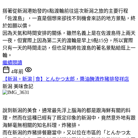
搭著從新潟港始發的6點渡輪前往這次新潟之旅的主要行程
「佐渡島」，一直是個想來卻找不到機會來訪的地方景點，終
於如願以償。
因為天氣和時間安排的關係，雖然名義上是在佐渡島待上兩天
一夜，但實際上因為第二天的渡輪是早上9點15分，所以實際
只有一天的時間走訪，但也足夠將佐渡島的著名景點給逛上一
輪。
繼續閱讀
4年前
【新潟。新瀉│食】とんかつ太郎，醬油醃漬炸豬排發祥店
新潟
美味食記
說到新潟的美食，通常最先浮上腦海的都是跟海鮮有關的料
理，然而在這種已經有了既定印象的新潟中，竟然意外地有跟
海鮮毫無相關的知名料理，炸豬排。
而在新潟的炸豬排餐廳當中，又以位在市區的「とんかつ太