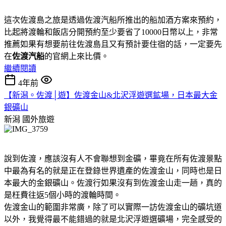
這次佐渡島之旅是透過佐渡汽船所推出的船加酒方案來預約，
比起將渡輪和飯店分開預約至少要省了10000日幣以上，非常
推薦如果有想要前往佐渡島且又有預計要住宿的話，一定要先
在
佐渡汽船
的官網上來比價。
繼續閱讀
4年前
【新潟。佐渡│遊】佐渡金山&北沢浮遊選鉱場，日本最大金
銀礦山
新潟
國外旅遊
說到佐渡，應該沒有人不會聯想到金礦，畢竟在所有佐渡景點
中最為有名的就是正在登錄世界遺產的佐渡金山，同時也是日
本最大的金銀礦山。佐渡行如果沒有到佐渡金山走一趟，真的
是枉費往返5個小時的渡輪時間。
佐渡金山的範圍非常廣，除了可以實際一訪佐渡金山的礦坑道
以外，我覺得最不能錯過的就是北沢浮遊選礦場，完全感受的