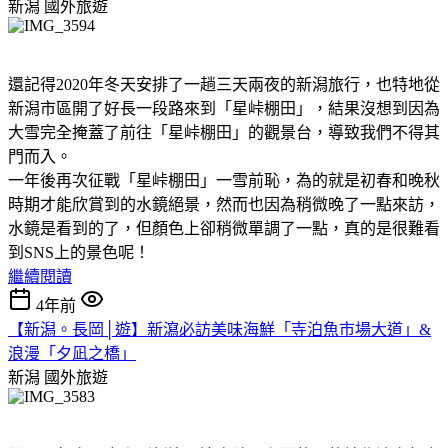
新潟
國外旅遊
還記得2020年冬天安排了一趟三天兩夜的新潟旅行，也特地從
新潟市區開了好長一段路來到「星峠棚田」，結果沒想到因為
大雪完全掩蓋了前往「星峠棚田」的觀景台，導致我們不得其
門而入。
一年後再次征戰「星峠棚田」一雪前恥，為的就是初春和晚秋
時期才能欣賞到的水鏡絕景，然而也因為稍微晚了一點來訪，
水鏡是看到的了，但顏色上卻稍微單調了一點，真的是很難看
到SNS上的景色呢！
繼續閱讀
4年前
【新潟。長岡│遊】新瀉必訪美味海鮮「寺泊魚市場大道」&
浪漫「夕凪之橋」
新潟
國外旅遊