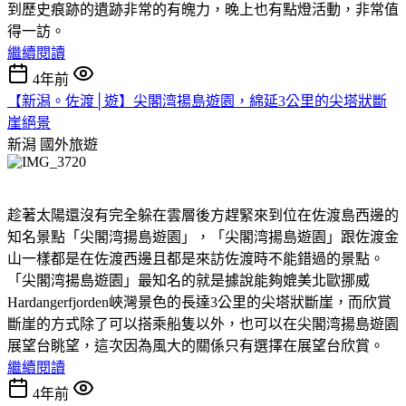
到歷史痕跡的遺跡非常的有魄力，晚上也有點燈活動，非常值
得一訪。
繼續閱讀
4年前
【新潟。佐渡│遊】尖閣湾揚島遊園，綿延3公里的尖塔狀斷
崖絕景
新潟
國外旅遊
趁著太陽還沒有完全躲在雲層後方趕緊來到位在佐渡島西邊的
知名景點「尖閣湾揚島遊園」，「尖閣湾揚島遊園」跟佐渡金
山一樣都是在佐渡西邊且都是來訪佐渡時不能錯過的景點。
「尖閣湾揚島遊園」最知名的就是據說能夠媲美北歐挪威
Hardangerfjorden峽灣景色的長達3公里的尖塔狀斷崖，而欣賞
斷崖的方式除了可以搭乘船隻以外，也可以在尖閣湾揚島遊園
展望台眺望，這次因為風大的關係只有選擇在展望台欣賞。
繼續閱讀
4年前