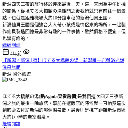
新潟四天三夜的旅行終於迎來最後一天，這一天因為中午班機
的關係，從ほてる大橋館の湯離開之後我們就只有前往一個景
點，也就是距離機場大約10分鐘車程的新潟仙貝王國。
新潟仙貝王國是個適合大人帶小孩或是情侶來的場所，一起製
作仙貝製造回憶是非常有趣的一件事情，雖然價格不便宜，但
也蠻有趣的。
繼續閱讀
4年前
【新潟。新瀉│宿】ほてる大橋館の湯，新潟唯一岩盤浴老舖
溫泉旅館
新潟
國外旅遊
ほてる大橋館の湯(
點Agoda查看房價
)是我們這次四天三夜新
潟之旅的最後一晚旅館，事前在選飯店的時候就一直猶豫這次
到底要去拜訪新潟的哪個溫泉鄉，最後則是挑了距離新潟市區
大約1小時的岩室溫泉。
繼續閱讀