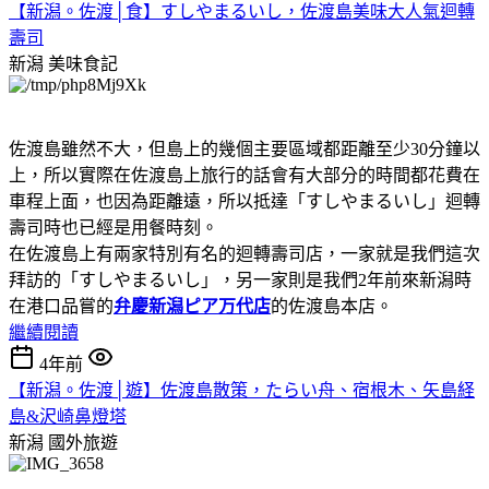
【新潟。佐渡│食】すしやまるいし，佐渡島美味大人氣迴轉
壽司
新潟
美味食記
佐渡島雖然不大，但島上的幾個主要區域都距離至少30分鐘以
上，所以實際在佐渡島上旅行的話會有大部分的時間都花費在
車程上面，也因為距離遠，所以抵達「すしやまるいし」迴轉
壽司時也已經是用餐時刻。
在佐渡島上有兩家特別有名的迴轉壽司店，一家就是我們這次
拜訪的「すしやまるいし」，另一家則是我們2年前來新潟時
在港口品嘗的
弁慶新潟ピア万代店
的佐渡島本店。
繼續閱讀
4年前
【新潟。佐渡│遊】佐渡島散策，たらい舟、宿根木、矢島経
島&沢崎鼻燈塔
新潟
國外旅遊