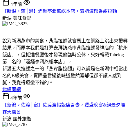
4年前
【新潟。燕│遊】酒麺亭潤燕総本店，背脂濃郁香甜拉麵
新潟
美味食記
說到新潟燕市的美食，背脂拉麵就會馬上在網路上跳出來搜尋
結果，而原本我們是打算去拜訪燕市背脂拉麵發祥店的「杭州
飯店」，但抵達餐廳後才發現他臨時公休，只好轉戰Tabelog
第二名的「酒麺亭潤燕総本店」。
新潟五大拉麵之一的「燕背脂拉麵」可以說是在新潟中相當出
名的B級美食，實際品嘗過後味道雖然濃郁但卻不讓人感到
膩，我覺得還蠻不錯的。
繼續閱讀
4年前
【新潟。佐渡│宿】佐渡渡假飯店吾妻，豐盛晚宴&絕景夕陽
露天風呂
新潟
國外旅遊