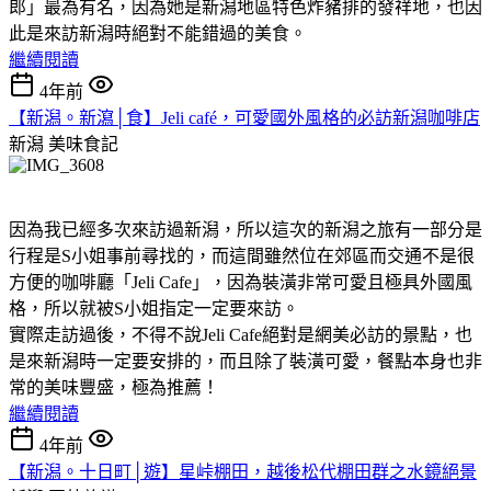
郎」最為有名，因為她是新潟地區特色炸豬排的發祥地，也因
此是來訪新潟時絕對不能錯過的美食。
繼續閱讀
4年前
【新潟。新瀉│食】Jeli café，可愛國外風格的必訪新潟咖啡店
新潟
美味食記
因為我已經多次來訪過新潟，所以這次的新潟之旅有一部分是
行程是S小姐事前尋找的，而這間雖然位在郊區而交通不是很
方便的咖啡廳「Jeli Cafe」，因為裝潢非常可愛且極具外國風
格，所以就被S小姐指定一定要來訪。
實際走訪過後，不得不說Jeli Cafe絕對是網美必訪的景點，也
是來新潟時一定要安排的，而且除了裝潢可愛，餐點本身也非
常的美味豐盛，極為推薦！
繼續閱讀
4年前
【新潟。十日町│遊】星峠棚田，越後松代棚田群之水鏡絕景