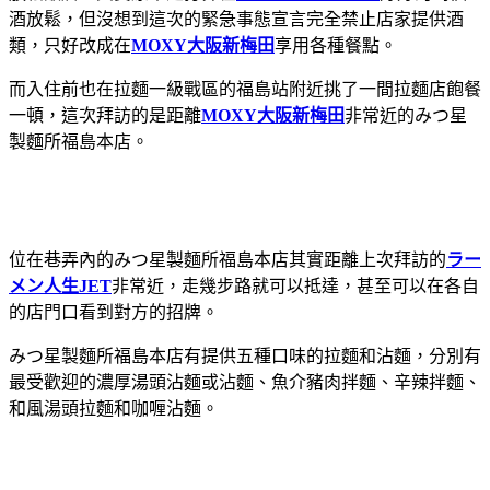
酒放鬆，但沒想到這次的緊急事態宣言完全禁止店家提供酒
類，只好改成在
MOXY大阪新梅田
享用各種餐點。
而入住前也在拉麵一級戰區的福島站附近挑了一間拉麵店飽餐
一頓，這次拜訪的是距離
MOXY大阪新梅田
非常近的みつ星
製麵所福島本店。
位在巷弄內的
みつ星製麵所福島本店其實距離上次拜訪的
ラー
メン人生JET
非常近，走幾步路就可以抵達，甚至可以在各自
的店門口看到對方的招牌。
みつ星製麵所福島本店有提供五種口味的拉麵和沾麵，分別有
最受歡迎的濃厚湯頭沾麵或沾麵、魚介豬肉拌麵、辛辣拌麵
、
和風湯頭拉麵和咖喱沾麵。