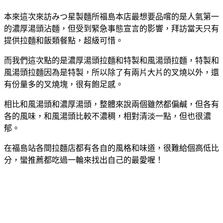
本來這次來訪
みつ星製麵所福島本店最想要品嚐的是人氣第一
的濃厚湯頭沾麵，但受到緊急事態宣言的影響，拜訪當天只有
提供拉麵和飯類餐點，超級可惜。
而我們這次點的是濃厚湯頭拉麵和特製和風湯頭拉麵，特製和
風湯頭拉麵因為是特製，所以除了有兩片大片的叉燒以外，還
有份量多的叉燒塊，很有飽足感。
相比和風湯頭和濃厚湯頭，整體來說兩個雖然都偏鹹，但各有
各的風味，和風湯頭比較不濃稠，相對清淡一點，但也很濃
郁。
在福島站各間拉麵店都有各自的風格和味道，很難給個高低比
分，蠻推薦都吃過一輪來找出自己的最愛喔！