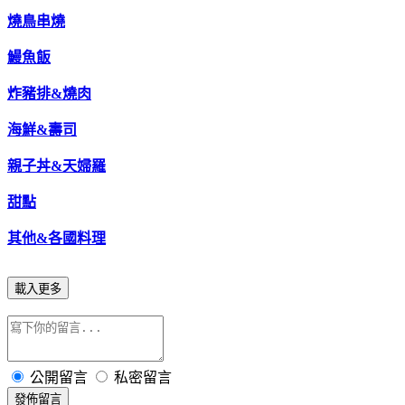
燒鳥串燒
鰻魚飯
炸豬排&燒肉
海鮮&壽司
親子丼&天婦羅
甜點
其他&各國料理
載入更多
公開留言
私密留言
發佈留言