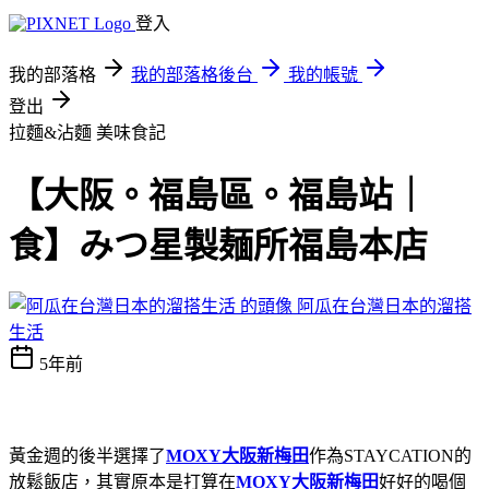
登入
我的部落格
我的部落格後台
我的帳號
登出
拉麵&沾麵
美味食記
【大阪。福島區。福島站｜
食】みつ星製麺所福島本店
阿瓜在台灣日本的溜搭
生活
5年前
黃金週的後半選擇了
MOXY大阪新梅田
作為STAYCATION的
放鬆飯店，其實原本是打算在
MOXY大阪新梅田
好好的喝個