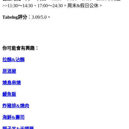
>>11:30～14:30、17:00～24:30。周末&假日公休。
Tabelog評分
：3.09/5.0。
你可能會有興趣：
拉麵&沾麵
居酒屋
燒鳥串燒
鰻魚飯
炸豬排&燒肉
海鮮&壽司
親子丼&天婦羅