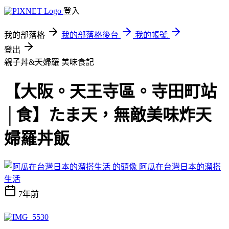
登入
我的部落格
我的部落格後台
我的帳號
登出
親子丼&天婦羅
美味食記
【大阪。天王寺區。寺田町站
│食】たま天，無敵美味炸天
婦羅丼飯
阿瓜在台灣日本的溜搭
生活
7年前