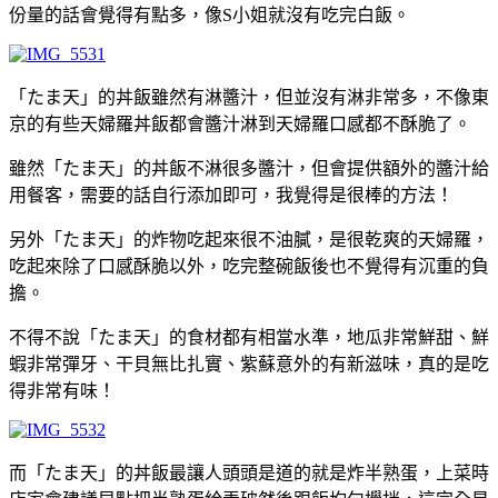
份量的話會覺得有點多，像S小姐就沒有吃完白飯。
「たま天」的丼飯雖然有淋醬汁，但並沒有淋非常多，不像東
京的有些天婦羅丼飯都會醬汁淋到天婦羅口感都不酥脆了。
雖然「たま天」的丼飯不淋很多醬汁，但會提供額外的醬汁給
用餐客，需要的話自行添加即可，我覺得是很棒的方法！
另外「たま天」的炸物吃起來很不油膩，是很乾爽的天婦羅，
吃起來除了口感酥脆以外，吃完整碗飯後也不覺得有沉重的負
擔。
不得不說「たま天」的食材都有相當水準，地瓜非常鮮甜、鮮
蝦非常彈牙、干貝無比扎實、紫蘇意外的有新滋味，真的是吃
得非常有味！
而「たま天」的丼飯最讓人頭頭是道的就是炸半熟蛋，上菜時