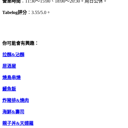
營業時間
：11:30～15:00、18:00～20:30。周日公休。
Tabelog評分
：3.55/5.0。
你可能會有興趣：
拉麵&沾麵
居酒屋
燒鳥串燒
鰻魚飯
炸豬排&燒肉
海鮮&壽司
親子丼&天婦羅