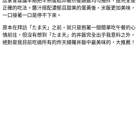
店家會建議早點把半熟蛋給弄破然後跟飯均勻攪拌，這完全是
正確的吃法。醬汁搭配濃郁且甜美的蛋黃後，米飯更加美味，
一口接著一口是停不下來。
原本在拜訪「たま天」之前，就只是抱著一個簡單吃午餐的心
情前往，但沒有想到「たま天」的丼飯完全出乎我意料之外，
絕對是我目前吃過所有的炸天婦羅丼飯中最美味的，大推薦！