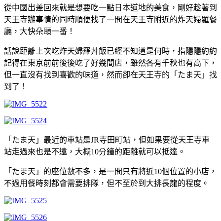
從中國出差回來就是想要吃一點日本道地的美食，剛好趁著到
天王寺辦事情的同時順便找了一間在天王寺附近的炸天婦羅餐
廳，大快朵頤一番！
話說距離上次吃炸天婦羅丼飯已經不知道是何時，指隱隱約約
記得在東京前前後後吃了好幾間店，雖然各有千秋也有高下，
但一直沒有找到喜歡的味道，然而卻在天王寺的「たま天」找
到了！
「たま天」最近的車站是JR寺田町站，但如果要從天王寺車
站走過來也是不遠，大概10分鐘的距離就可以抵達。
「たま天」的座位數不多，是一間只有將近10個位置的小店，
不過用餐時刻都會需要排隊，但不至於到大排長龍的程度。