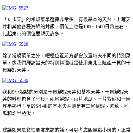
「たま天」的常規菜單選擇非常多，有最基本的天丼、上等天
丼和其他各種海鮮的丼飯，價位上也是1000~1500日幣左右，
比起東京的價位要親民許多。
除了常規菜單之外，吧檯位置前方都會放置每天不同的特別菜
單，像我們拜訪當天的特別料理就是使用東北三陸產干貝的干
貝鮮蝦天丼。
我和S小姐點的分別是干貝鮮蝦天丼和基本天丼，干貝鮮蝦天
丼的料理包含了干貝、兩尾鮮蝦、兩片地瓜、一片紫蘇和一顆
炸半熟蛋；至於S小姐的基本天丼則是有三尾鮮蝦、紫蘇、地
瓜和炸半熟蛋。
建議如果是女性朋友來訪的話，可以考慮飯量點小份的，正常