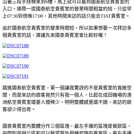
沿著三段手扶梯來到6樓，馬上就可以看到國泰航空貴賓室的
入口。順帶一提國泰航空貴賓室的營業時間相當的短，只從早
上07:30到傍晚17:00，其他時間來訪的話只能去TIAT貴賓室。
由於國泰航空貴賓室的營業時間短，所以如果想要一次拜訪多
個貴賓室的話，建議先來國泰貴賓室會比較好喔！
踏進國泰航空貴賓室，第一個讓我驚訝的不是貴賓室的寬敞空
間，而是來訪的遊客竟然只有我一個人，比起在成田機場的澳
洲航空貴賓室還要人煙稀少，明明整體感覺還不錯，來訪的遊
客卻少得出奇。
國泰貴賓室內整體分作三個區塊，最左手邊的區塊是餐飲區，
中間則是辦公區和可以眺望窗外飛機起降的風景區，最右手邊