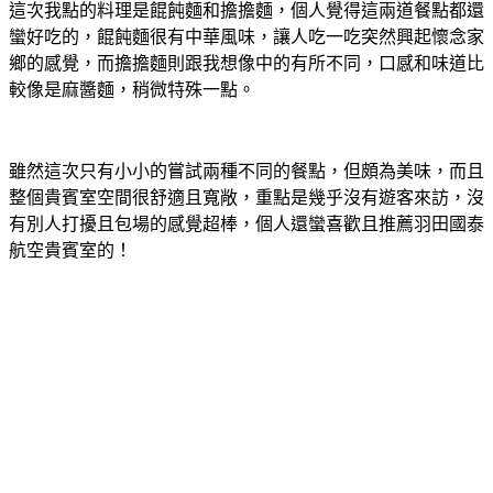
這次我點的料理是餛飩麵和擔擔麵，個人覺得這兩道餐點都還
蠻好吃的，餛飩麵很有中華風味，讓人吃一吃突然興起懷念家
鄉的感覺，而擔擔麵則跟我想像中的有所不同，口感和味道比
較像是麻醬麵，稍微特殊一點。
雖然這次只有小小的嘗試兩種不同的餐點，但頗為美味，而且
整個貴賓室空間很舒適且寬敞，重點是幾乎沒有遊客來訪，沒
有別人打擾且包場的感覺超棒，個人還蠻喜歡且推薦羽田國泰
航空貴賓室的！