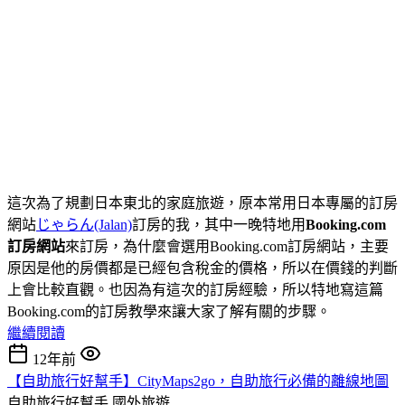
這次為了規劃日本東北的家庭旅遊，原本常用日本專屬的訂房
網站
じゃらん(Jalan)
訂房的我，其中一晚特地用
Booking.com
訂房網站
來訂房，為什麼會選用Booking.com訂房網站，主要
原因是他的房價都是已經包含稅金的價格，所以在價錢的判斷
上會比較直觀。也因為有這次的訂房經驗，所以特地寫這篇
Booking.com的訂房教學來讓大家了解有關的步驟。
繼續閱讀
12年前
【自助旅行好幫手】CityMaps2go，自助旅行必備的離線地圖
自助旅行好幫手
國外旅遊