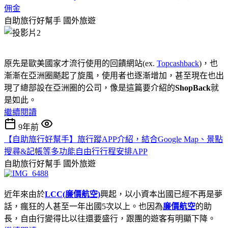
佣金
自助旅行好幫手
國外旅遊
原先是歐美國家才流行使用的回饋網站(ex.
Topcashback
)，也
漸漸在亞洲圈颳起了旋風，使用者也逐漸增加，甚至現在也出
現了總部設在亞洲圈的公司，像是這篇要介紹的
ShopBack
就
是如此。
繼續閱讀
9年前
【自助旅行好幫手】旅行蹤APP介紹，結合Google Map、景點
搜尋&記帳等多功能自由行行程安排APP
自助旅行好幫手
國外旅遊
近年來由於
LCC(廉價航空)
興起，以小資本出國已經不再是夢
話，瘋狂的人甚至一年出國5次以上。也因為
廉價航空
的助
長，自由行變得比以往還要盛行，跟團的遊客有明顯下降。