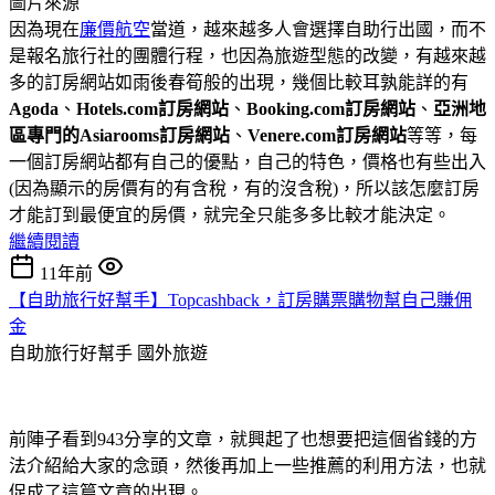
圖片來源
因為現在
廉價航空
當道，越來越多人會選擇自助行出國，而不
是報名旅行社的團體行程，也因為旅遊型態的改變，有越來越
多的訂房網站如雨後春筍般的出現，幾個比較耳孰能詳的有
Agoda
、
Hotels.com訂房網站
、
Booking.com訂房網站
、
亞洲地
區專門的Asiarooms訂房網站
、
Venere.com訂房網站
等等，每
一個訂房網站都有自己的優點，自己的特色，價格也有些出入
(因為顯示的房價有的有含稅，有的沒含稅)，所以該怎麼訂房
才能訂到最便宜的房價，就完全只能多多比較才能決定。
繼續閱讀
11年前
【自助旅行好幫手】Topcashback，訂房購票購物幫自己賺佣
金
自助旅行好幫手
國外旅遊
前陣子看到943分享的文章，就興起了也想要把這個省錢的方
法介紹給大家的念頭，然後再加上一些推薦的利用方法，也就
促成了這篇文章的出現。