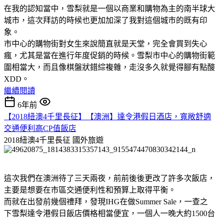
在我的認知當中，雪梨就是一個以商業和購物為主的南半球大
城市，這次拜訪的時候也更加加深了我對這個城市的既有印
象。
市中心的購物街對女生來說簡直就是天堂，完全會買到失心
瘋，尤其是當在進行年度促銷的時候。雪梨市中心的購物街範
圍相當大，而且像棋盤狀錯綜複雜，走沒多久就覺得腳有點酸
XDD。
繼續閱讀
6年前
【2018紐澳4千里長征】【澳洲】達令港假日酒店，寬敞舒適
交通便利高CP值飯店
2018紐澳4千里長征
國外旅遊
這次我們在澳洲待了三天兩夜，前前後後更改了許多次飯店，
主要是想要在市區交通便利性和預算上取得平衡。
而就在出發前幾個禮拜，發現IHG在做Summer Sale，一查之
下雪梨達令港假日飯店價格相當便宜，一個人一晚大約1500台