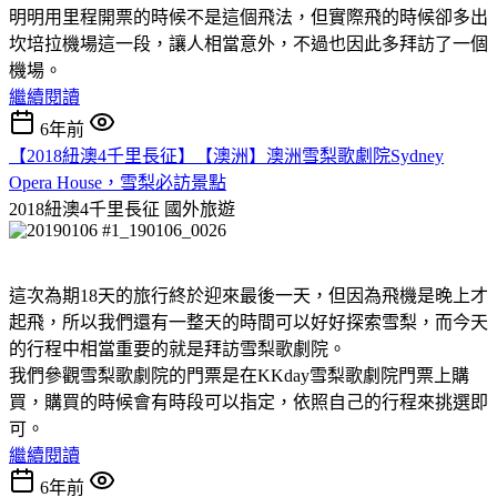
明明用里程開票的時候不是這個飛法，但實際飛的時候卻多出
坎培拉機場這一段，讓人相當意外，不過也因此多拜訪了一個
機場。
繼續閱讀
6年前
【2018紐澳4千里長征】【澳洲】澳洲雪梨歌劇院Sydney
Opera House，雪梨必訪景點
2018紐澳4千里長征
國外旅遊
這次為期18天的旅行終於迎來最後一天，但因為飛機是晚上才
起飛，所以我們還有一整天的時間可以好好探索雪梨，而今天
的行程中相當重要的就是拜訪雪梨歌劇院。
我們參觀雪梨歌劇院的門票是在KKday雪梨歌劇院門票上購
買，購買的時候會有時段可以指定，依照自己的行程來挑選即
可。
繼續閱讀
6年前