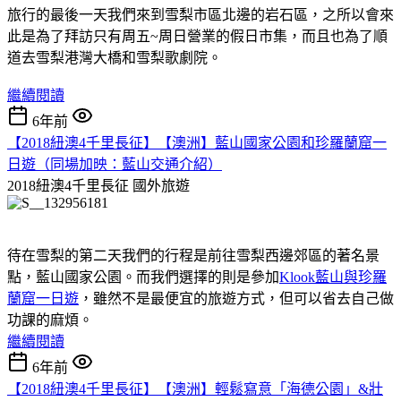
旅行的最後一天我們來到雪梨市區北邊的岩石區，之所以會來
此是為了拜訪只有周五~周日營業的假日市集，而且也為了順
道去雪梨港灣大橋和雪梨歌劇院。
繼續閱讀
6年前
【2018紐澳4千里長征】【澳洲】藍山國家公園和珍羅蘭窟一
日遊（同場加映：藍山交通介紹）
2018紐澳4千里長征
國外旅遊
待在雪梨的第二天我們的行程是前往雪梨西邊郊區的著名景
點，藍山國家公園。而我們選擇的則是參加
Klook藍山與珍羅
蘭窟一日遊
，雖然不是最便宜的旅遊方式，但可以省去自己做
功課的麻煩。
繼續閱讀
6年前
【2018紐澳4千里長征】【澳洲】輕鬆寫意「海德公園」&壯