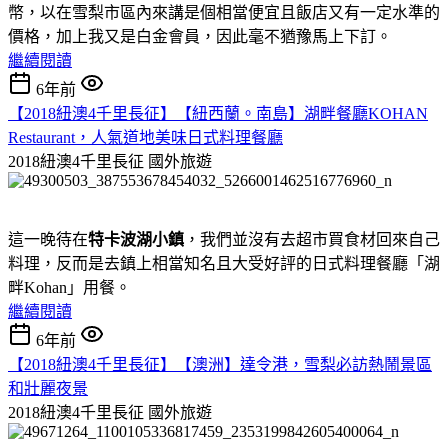
幣，以在雪梨市區內來講是個相當便宜且飯店又有一定水準的
價格，加上我又是白金會員，因此毫不猶豫馬上下訂。
繼續閱讀
6年前
【2018紐澳4千里長征】【紐西蘭。南島】湖畔餐廳KOHAN
Restaurant，人氣道地美味日式料理餐廳
2018紐澳4千里長征
國外旅遊
這一晚待在
特卡波湖小鎮
，我們並沒有去超市買食材回來自己
料理，反而是去鎮上相當知名且大受好評的日式料理餐廳「湖
畔Kohan」用餐。
繼續閱讀
6年前
【2018紐澳4千里長征】【澳洲】達令港，雪梨必訪熱鬧景區
和壯麗夜景
2018紐澳4千里長征
國外旅遊