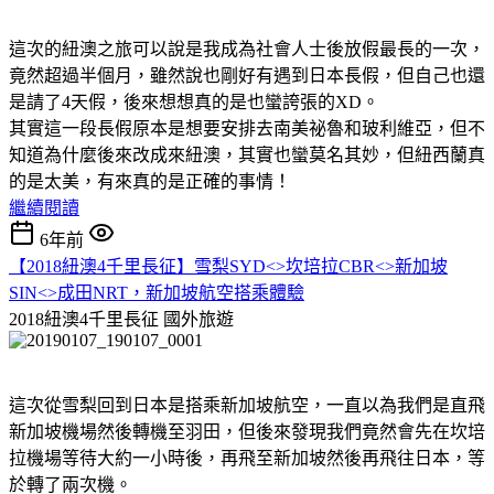
這次的紐澳之旅可以說是我成為社會人士後放假最長的一次，
竟然超過半個月，雖然說也剛好有遇到日本長假，但自己也還
是請了4天假，後來想想真的是也蠻誇張的XD。
其實這一段長假原本是想要安排去南美祕魯和玻利維亞，但不
知道為什麼後來改成來紐澳，其實也蠻莫名其妙，但紐西蘭真
的是太美，有來真的是正確的事情！
繼續閱讀
6年前
【2018紐澳4千里長征】雪梨SYD<>坎培拉CBR<>新加坡
SIN<>成田NRT，新加坡航空搭乘體驗
2018紐澳4千里長征
國外旅遊
這次從雪梨回到日本是搭乘新加坡航空，一直以為我們是直飛
新加坡機場然後轉機至羽田，但後來發現我們竟然會先在坎培
拉機場等待大約一小時後，再飛至新加坡然後再飛往日本，等
於轉了兩次機。