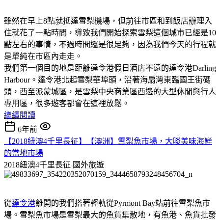
雖然在早上8點就抵達雪梨機場，但前往市區和到飯店辦理入
住就花了一點時間，導致我們開始探索雪梨這個城市已經是10
點左右的事情，不過時間還是很足夠，因為我們今天的行程就
是單純在市區內走走。
我們第一個目的地是距離達令港假日酒店不遠的達令港Darling
Harbour。達令港北起雪梨華埠頭，沿著海扇灣東臨國王街碼
頭，西至派蒙城區，是雪梨中央商業區西邊的大型休閒與行人
專用區，很多遊客都會在這裡放鬆。
繼續閱讀
6年前
【2018紐澳4千里長征】【澳洲】雪梨魚市場，大啖美味海鮮
的當地市場
2018紐澳4千里長征
國外旅遊
從
達令港
離開的我們搭著輕軌從Pyrmont Bay站前往雪梨魚市
場。雪梨魚市場是雪梨最大的魚貨集散地，有魚港、魚貨批發