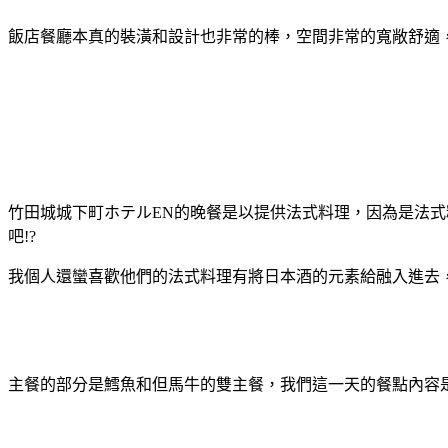
飯店餐廳本真的裝潢和設計也非常的棒，空間非常的寬敞舒適
竹田城城下町ホテルEN的晚餐是以提供法式料理，因為是法
吧!?
我個人還蠻喜歡他們的法式料理有將日本酒的元素給融入進去
主餐的部分是鱈魚和但馬牛的雙主餐，我們這一天的餐點內容