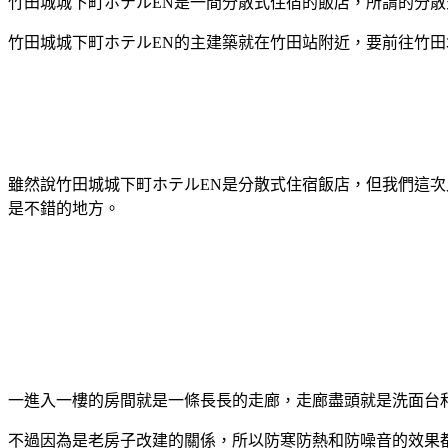
竹田城城下町ホテルEN是一間分散式住宿的飯店，所謂的分
竹田城城下町ホテルEN的主建築就在竹田站附近，要前往竹
雖然說竹田城城下町ホテルEN是分散式住宿飯店，但我們這
是不錯的地方。
一進入一樓的房間就是一條長長的走廊，走廊盡頭就是洗面台
不過因為是老房子改建的關係，所以防寒防熱和防噪音的效果