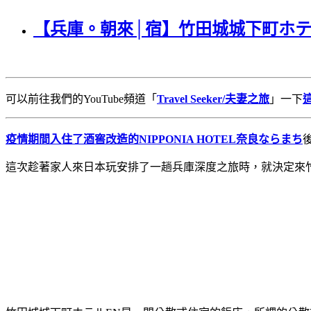
【兵庫。朝來│宿】竹田城城下町ホテ
可以前往我們的YouTube頻道「
Travel Seeker/夫妻之旅
」一下
疫情期間入住了酒窖改造的NIPPONIA HOTEL奈良ならまち
這次趁著家人來日本玩安排了一趟兵庫深度之旅時，就決定來