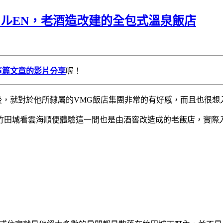
ルEN，老酒造改建的全包式溫泉飯店
這篇文章的影片分享
喔！
後，就對於他所隸屬的VMG飯店集團非常的有好感，而且也很想
竹田城看雲海順便體驗這一間也是由酒窖改造成的老飯店，實際