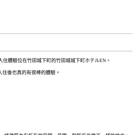
入住體驗位在竹田城下町的竹田城城下町ホテルEN。
入住後也真的有很棒的體驗。