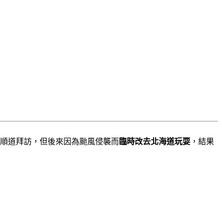
要順道拜訪，但後來因為颱風侵襲而
臨時改去北海道玩耍
，結果