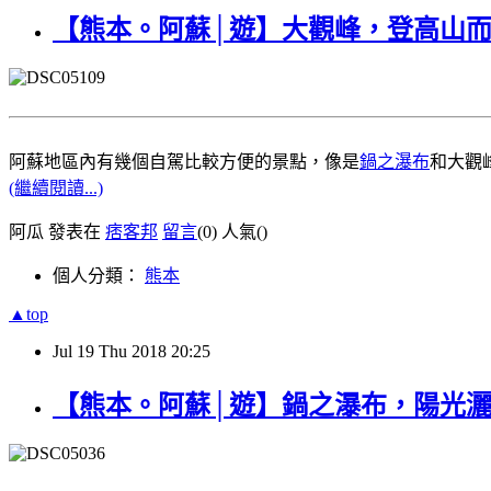
【熊本。阿蘇│遊】大觀峰，登高山
阿蘇地區內有幾個自駕比較方便的景點，像是
鍋之瀑布
和大觀
(繼續閱讀...)
阿瓜 發表在
痞客邦
留言
(0)
人氣(
)
個人分類：
熊本
▲top
Jul
19
Thu
2018
20:25
【熊本。阿蘇│遊】鍋之瀑布，陽光