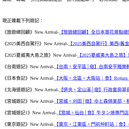
現正連載下列遊記：
《旅遊總回顧》New Arrival-
【旅遊總回顧】全日本賞花景點總
《2025美西自駕行》New Arrival-
【2025美西自駕行】美西(
《2025夏威夷大島之旅》New Arrival-
【2025夏威夷大島之旅
《台南遊記》New Arrival-
【台南。安平區│宿】台南安平雅樂
《日本食記》New Arrival-
【大阪。北區。大阪站｜食】Rojiura
《北海道遊記》New Arrival-
【道央。定山溪│宿】行政套房翠
《宮城遊記》New Arrival-
【宮城。刈田│宿】ゆと森倶楽部，
《宮城遊記1》New Arrival-
【宮城。仙台│食】牛タン焼専門
《東京遊記》New Arrival-
【東京。江東區。門前仲町站｜食】