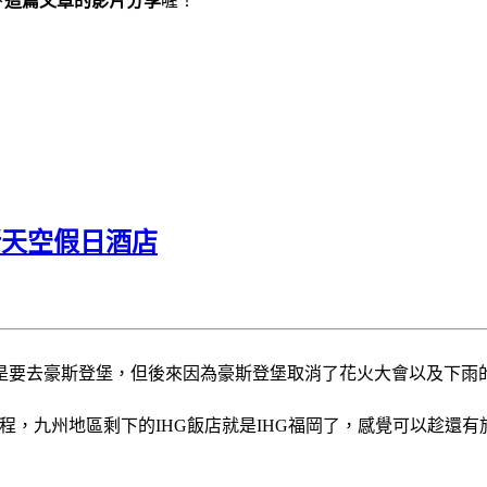
下
這篇文章的影片分享
喔！
新天空假日酒店
是要去豪斯登堡，但後來因為豪斯登堡取消了花火大會以及下雨
行程，九州地區剩下的IHG飯店就是IHG福岡了，感覺可以趁還