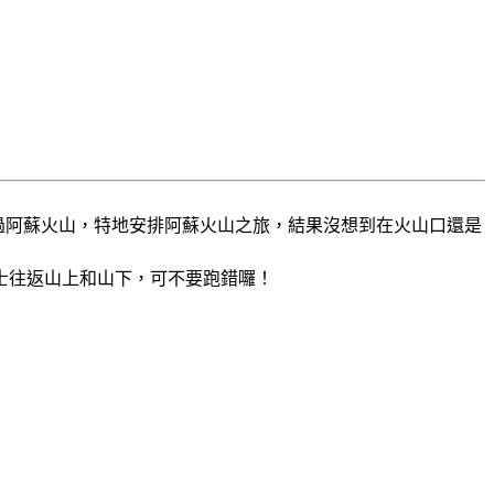
來過阿蘇火山，特地安排阿蘇火山之旅，結果沒想到在火山口還是
士往返山上和山下，可不要跑錯囉！