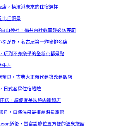
飯店，橫濱港未來的住宿選擇
丘比丘絕景
寺白山神社，福井內壯觀寧靜必訪寺廟
いながき，名古屋第一炸豬排名店
，玩到不亦樂乎的全新京都景點
戶牛丼
店奈良，古典大正時代建築改建飯店
，日式套房住宿體驗
堅田店，超便宜美味燒肉連鎖店
海舟，白濱溫泉最推薦溫泉旅館
Resort道後，豐富設施位置方便的溫泉旅館