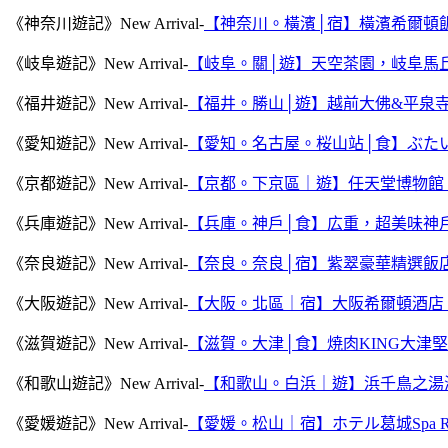
《神奈川遊記》New Arrival-
【神奈川。橫濱│宿】橫濱希爾頓
《岐阜遊記》New Arrival-
【岐阜。關│遊】天空茶園，岐阜馬
《福井遊記》New Arrival-
【福井。勝山│遊】越前大佛&平泉
《愛知遊記》New Arrival-
【愛知。名古屋。桜山站│食】ぶた
《京都遊記》New Arrival-
【京都。下京區｜遊】任天堂博物館
《兵庫遊記》New Arrival-
【兵庫。神戶│食】広重，超美味神
《奈良遊記》New Arrival-
【奈良。奈良│宿】紫翠豪華精選飯
《大阪遊記》New Arrival-
【大阪。北區｜宿】大阪希爾頓酒店
《滋賀遊記》New Arrival-
【滋賀。大津│食】焼肉KING大津
《和歌山遊記》New Arrival-
【和歌山。白浜｜遊】浜千鳥之湯
《愛媛遊記》New Arrival-
【愛媛。松山｜宿】ホテル葛城Spa 