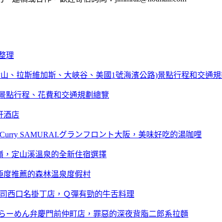
整理
舊金山、拉斯維加斯、大峽谷、美國1號海濱公路)景點行程和交通
】景點行程、花費和交通規劃總覽
軒酒店
 Curry SAMURAI.グランフロント大阪，美味好吃的湯咖哩
嶺，定山溪溫泉的全新住宿選擇
極度推薦的森林温泉度假村
店司西口名掛丁店，Ｑ彈有勁的牛舌料理
らーめん弁慶門前仲町店，罪惡的深夜背脂二郎系拉麵