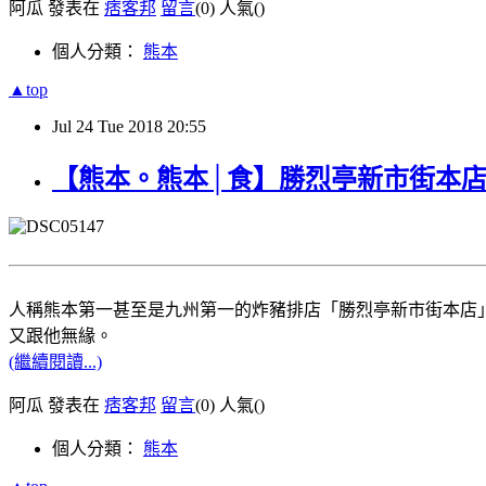
阿瓜 發表在
痞客邦
留言
(0)
人氣(
)
個人分類：
熊本
▲top
Jul
24
Tue
2018
20:55
【熊本。熊本│食】勝烈亭新市街本
人稱熊本第一甚至是九州第一的炸豬排店「勝烈亭新市街本店
又跟他無緣。
(繼續閱讀...)
阿瓜 發表在
痞客邦
留言
(0)
人氣(
)
個人分類：
熊本