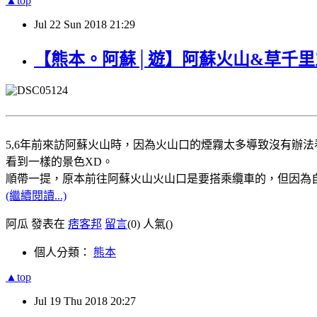
▲top
Jul
22
Sun
2018
21:29
【熊本。阿蘇│遊】阿蘇火山&草千
5,6年前來訪阿蘇火山時，因為火山口的煙霧太多導致沒有辦
看到一樣的景色XD。
順帶一提，原本前往阿蘇火山火山口是要搭乘纜車的，但因為
(繼續閱讀...)
阿瓜 發表在
痞客邦
留言
(0)
人氣(
)
個人分類：
熊本
▲top
Jul
19
Thu
2018
20:27