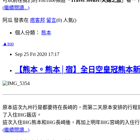
可以前往我們的YouTube頻道「
Travel Seeker/夫婦之旅
」看一
(繼續閱讀...)
阿瓜 發表在
痞客邦
留言
(0)
人氣(
)
個人分類：
熊本
▲top
Sep
25
Fri
2020
17:17
【熊本。熊本│宿】全日空皇冠熊本
原本這次九州行是都要待在長崎的，而第二天原本安排的行程
了入住IHG飯店。
這次入住IHG熊本和IHG長崎後，再加上明年IHG宮崎的入住
(繼續閱讀...)