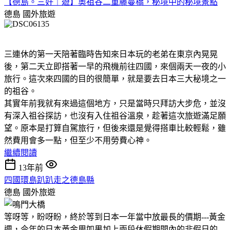
【德島。三好｜遊】奧祖谷二重藤蔓橋，秘境中的秘境景點
德島
國外旅遊
三連休的第一天陪著臨時告知來日本玩的老弟在東京內晃晃
後，第二天立即搭著一早的飛機前往四國，來個兩天一夜的小
旅行。這次來四國的目的很簡單，就是要去日本三大秘境之一
的祖谷。
其實年前我就有來過這個地方，只是當時只拜訪大步危，並沒
有深入祖谷探訪，也沒有入住祖谷溫泉，趁著這次旅遊滿足願
望。原本是打算自駕旅行，但後來還是覺得搭車比較輕鬆，雖
然費用會多一點，但至少不用勞費心神。
繼續閱讀
13年前
四國環島趴趴走之德島縣
德島
國外旅遊
等呀等，盼呀盼，終於等到日本一年當中放最長的價期---黃金
週，今年的日本黃金周如果加上兩段休假期間內的非假日的