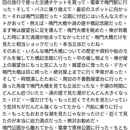
回の旅行で使った交通チケットを買って、電車で鳴門駅に行
った。そして、バスに乗り換えて、最初のスポットに向かっ
た。それは鳴門公園だった。公園に付近にはいろんなスポッ
トがあって、例えば、鳴門大橋や渦の道や橋記念館だった。
まず俺は展望台に足を運んで、鳴門大橋を眺めた。俺が到着
した時にまだ渦潮が始まってなかったけど、鳴門大橋だけを
見たと相当ショックだった。本当立派だったね。
そのあと、いろんな鳴門大橋についての歴史や資料や船のモ
デルを催してた橋記念館に行った。中の催し物より、俺が屋
上の展望台にもっと気に入った。展望台に登ったら、デカイ
鳴門大橋は目に映った。絶対屋上までに行く甲斐があった。
そして、時間潰したために、周辺の千畳敷展望台に行った。
違った角度で鳴門大橋を見ても立派だったな。干潮の時間に
どんどん近づいたと、渦の道で見た潮がどんどん大きくなっ
た。けど、一度だけでも、もっと近くでそれを見たいってい
う気持ちがだんだん強くなってたから、汽船に乗りに行っ
た。もっともおおきな潮を見たじゃなかったけど、近くで見
たのが本当に迫力満点だった。絶対お勧めだ。
鳴門公園から離れてから、電車で栗林公園に行った。もとも