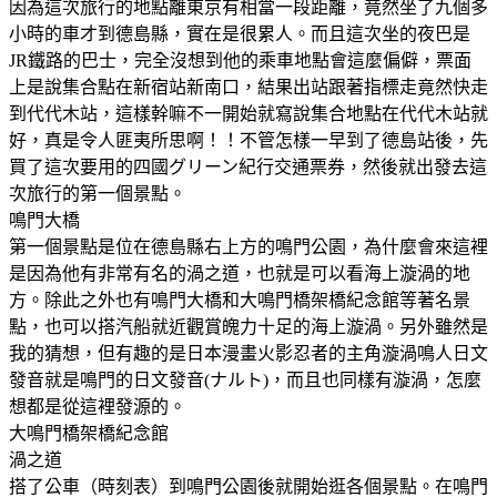
因為這次旅行的地點離東京有相當一段距離，竟然坐了九個多
小時的車才到德島縣，實在是很累人。而且這次坐的夜巴是
JR鐵路的巴士，完全沒想到他的乘車地點會這麼偏僻，票面
上是說集合點在新宿站新南口，結果出站跟著指標走竟然快走
到代代木站，這樣幹嘛不一開始就寫說集合地點在代代木站就
好，真是令人匪夷所思啊！！不管怎樣一早到了德島站後，先
買了這次要用的四國グリーン紀行交通票券，然後就出發去這
次旅行的第一個景點。
鳴門大橋
第一個景點是位在德島縣右上方的鳴門公園，為什麼會來這裡
是因為他有非常有名的渦之道，也就是可以看海上漩渦的地
方。除此之外也有鳴門大橋和大鳴門橋架橋紀念館等著名景
點，也可以搭汽船就近觀賞魄力十足的海上漩渦。另外雖然是
我的猜想，但有趣的是日本漫畫火影忍者的主角漩渦鳴人日文
發音就是鳴門的日文發音(ナルト)，而且也同樣有漩渦，怎麼
想都是從這裡發源的。
大鳴門橋架橋紀念館
渦之道
搭了公車（時刻表）到鳴門公園後就開始逛各個景點。在鳴門