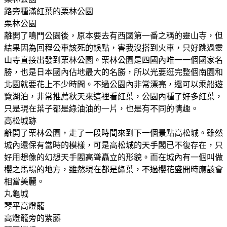
路旁種滿紅葉的栗林公園
栗林公園
離開了鳴門公園後，原本要去有西國第一番之稱的靈山寺，但
結果因為回程公車該死的誤點，害我沒搭到火車，只好跳過靈
山寺直接出發到栗林公園。栗林公園是四國內唯一一個國家名
勝，也是日本國內佔地最大的名勝，所以光要逛完整個南園和
北園就要花上不少時間。不過公園內非常漂亮，還可以乘船遊
覽湖泊，非常推薦秋天來這裡看紅葉，公園內種了好多紅葉，
只是現在葉子都是綠油油的一片，也是有不同的情趣。
高松城跡
離開了栗林公園，走了一段時間來到下一個景點高松城。雖然
城內還保有當時的模樣，可是高松城的天手閣已不復存在，只
好用想像的幻想天手閣高聳矗立的形貌。而在城內有一個叫做
櫻之馬場的地方，雖然現在都是綠葉，不過櫻花盛開時應該會
相當美麗。
丸龜城
琴平高燈籠
高燈籠旁的紫藤