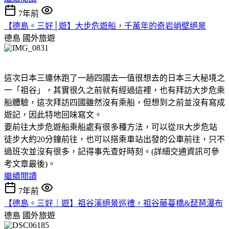
7年前
【德島。三好│遊】大步危遊船，千萬年的奇岩峭壁絕景
德島
國外旅遊
這次日本三連休跑了一趟四國去一值很想去的日本三大秘境之
一「祖谷」，其實很久之前就有經過這裡，也有拜訪大步危乘
船體驗，這次拜訪四國雖然沒有乘船，但想到之前並沒有寫成
遊記，因此特地回味寫文。
要前往大步危遊船乘船處有很多種方法，可以從JR大步危站
徒步大約20分鐘前往，也可以搭乘車站出發的公車前往，只不
過班次並沒有很多，記得事先查好時刻。(詳細交通資訊可參
考文章最後)。
繼續閱讀
7年前
【德島。三好｜遊】祖谷溪絕景巡禮，祖谷藤蔓橋&琵琶瀑布
德島
國外旅遊