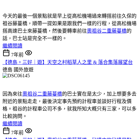
今天的最後一個景點就是早上從高松機場過來轉搭前往久保的
祖谷藤蔓橋，順帶一提如果是跟我們一樣的行程，從高松機場
搭高速巴士來藤蔓橋，然後要轉車前往
奧祖谷二重藤蔓橋
的
話，巴士站是完全不一樣的。
繼續閱讀
7年前
【德島。三好｜遊】天空之村稻草人之里 & 落合集落展望台
德島
國外旅遊
因為來往
奧祖谷二重藤蔓橋
的巴士實在是太少，加上想要多去
附近的景點走走，最後決定事先預約計程車並談好行程及價
格。祖谷的計程車公司不多，就我所知大概只有三家，可以多
比較詢問。
繼續閱讀
7年前