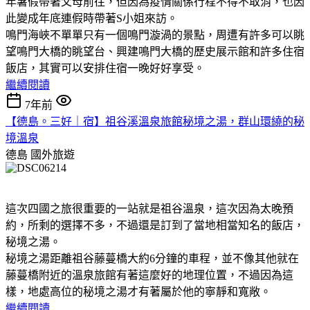
年暑假帶著父母前往，但因為疫情關係行程不得不取消，也因
此變成年底連假時帶著S小姐來訪。
鳴門海峽不單單只有一個鳴門漩渦的景點，周遭有許多可以眺
望鳴門大橋的眺望台、興建鳴門大橋的歷史展示館和許多住宿
飯店，其實可以安排住宿一晚好好享受。
繼續閱讀
7年前
【德島。三好｜宿】祖谷溪溫泉旅館秘境之湯，群山環繞的秘
境溫泉
德島
國外旅遊
這次四國之旅很重要的一站就是祖谷溫泉，這次因為太晚預
約，所剩的選擇不多，不過還是訂到了當地相當知名的飯店，
秘境之湯。
秘境之湯距離祖谷藤蔓橋大約6分鐘的車程，並不像其他就在
藤蔓橋附近的溫泉旅館有著這麼好的地理位置，不過因為這
樣，地處高位的秘境之湯才有著屬於他的寧靜和寬敞。
繼續閱讀