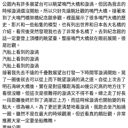
公園內有許多展望台可以眺望鳴門大橋和漩渦，但因為我去的
時候漩渦還沒開始，所以只好先遠眺壯觀的鳴門大橋。接著來
到了大鳴門橋架橋紀念館參觀，裡面展示了很多鳴門大橋的歷
史、影片和一些船隻的模型，也有列出世界和日本各大名橋的
介紹，看完後突然發現我也去了非常多名橋了。去到紀念館的
話一定要登上頂樓的眺望臺，整座鳴門大橋就在眼前展開，很
是壯觀。
汽船上看到的漩渦
汽船上看到的漩渦
汽船上看到的漩渦
接著我先去不遠的千疊敷展望台打發一下時間等漩渦開始，晃
了一圈後就去可以從上而下眺望漩渦的渦之道。自從上次去了
明石海峽大橋後，實在是對這種距海面40幾公尺高的地方往下
看很沒轍，但這次是很難得的漩渦又不得不看。總之走了好長
一段距離後終於到了渦潮正上方，而這時候漩渦也開始變的有
點大，很為嚇人。為了更近更清楚地看漩渦，我跑去坐汽船繞
一圈。雖然不是在最大的時候觀潮，但近看真的頗壯觀，非常
推薦大家一定要坐船瞧瞧。
栗林公園