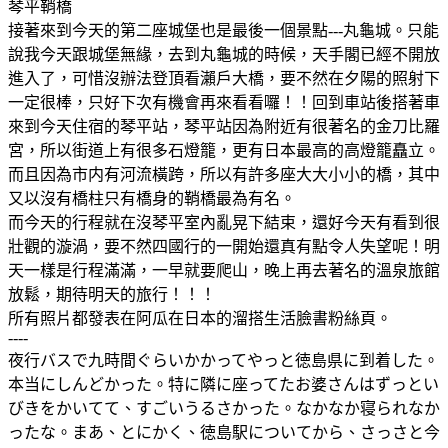
琴平鞘橋
接著來到今天的第二座城堡也是最後一個景點---丸龜城。只能
說我今天跟城堡無緣，去到丸龜城的時候，天手閣已經不開放
進入了，可惜沒辦法登頂看瀨戶大橋，要不然在夕陽的照射下
一定很棒，只好下次有機會再來看看囉！！回到車站後搭著車
來到今天住宿的琴平站，琴平站因為附近有很著名的金刀比羅
宮，所以街道上有很多石燈籠，更有日本最高的高燈籠矗立。
而且因為市内有河流橫跨，所以有許多座大大小小的橋，其中
又以沒有橋柱只有橋身的鞘橋最為有名。
而今天的行程就在沒琴平室內亂晃下結束，還好今天有看到很
壯觀的漩渦，要不然四國行的一開始還真有點令人失望呢！明
天一樣是行程滿滿，一早就要爬山，晚上再去著名的溫泉旅館
放鬆，期待明天的旅行！！！
所有照片都發表在阿瓜在日本的溜搭生活臉書粉絲頁。
----
夜行バスで九時間ぐらいかかってやっと徳島県に到着した。
本当にしんどかった。特に隣に座ってたお婆さんはずっとい
びきをかいてて、すごいうるさかった。なかなか寝られなか
ったな。まあ、とにかく、徳島駅についてから、さっさと今