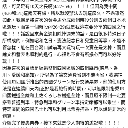
話，可足足有10天之長啊(4/27~5/6)！！！！但因為我中間
(4/30和5/1)這兩天有課，所以就沒辦法去玩這麼久。不過雖然
如此，我還是將這次的黃金周分成兩個時段分別去兩個日本地
區遊玩。而第一個時段(4/26~29)就是我這次要分享的四國之行
啦！！！話說回來黃金週扣除掉週末的話，是由很多特殊日子
所構成的，例如昭和之日、憲法紀念日和兒童日等等，不過不
管怎樣，能在回台灣口試前再大玩特玩一次實在是太棒，而且
論文和發表也順利的進行，心裡也不會有所擔心而可以好好
玩！！！
因為這次的目標是繞遍整個四國區域的四個縣市(德島、香
川、愛媛和高知)，所以為了讓交通費省到不能再省，我選擇
使用JR四國所推出的四國グリーン紀行交通票券。他的使用方
法是在連續四天內(正好是我旅行的時間)，可以無限制搭乘JR
四國鐵道全線和土佐くろしお鐵道全線，而且還不限制一定要
搭乘普通列車，特急列車和グリーン車指定席都可以乘坐，而
特定區間的四國巴士也可以利用此票券搭乘，可以說是非常的
划算。
介紹完了優惠票券，接下來就是令人期待的遊記啦！！！！