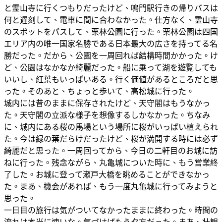
と霊山寺に行くつもりだったけど、鳴門駅行きの帰りバスは
何と遅刻して、電車に間に合わなかった。仕方なく、霊山寺
のスポットをパスして、栗林公園に行った。栗林公園は四国
エリア内の唯一国家名勝である日本最大の広さを持ってる名
勝だった。だから、公園を一周回れば結構時間かかった。け
ど、公園はなかなか綺麗だった。船に乗って湖を遊覧しても
いいし、紅葉もいっぱいある。行く価値があるところだと思
った。そのあと、ちょっと歩いて、高松城に行った。
城内には昔のままに保存されたけど、天守閣はもうなかっ
た。天守閣の立派な様子を想像するしかなかった。ちなみ
に、城内にある桜の馬場という場所に桜がいっぱい植えられ
た。今は緑の葉だらけだったけど、桜が満開する時には必ず
綺麗だと思った。一周回ってから、今日の二軒目のお城に訪
ねに行った。残念ながら、丸亀城についた時に、もう営業終
了した。お城に登って瀬戸大橋を眺めることができなかっ
た。まあ、機会があれば、もう一度丸亀城に行ってみようと
思った。
一日目の旅行は気がついてなかったままに終わった。時間の