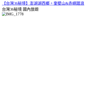
【台灣36秘境】澎湖湖西鄉。奎壁山&赤嶼踏浪
台灣36秘境
國內旅遊