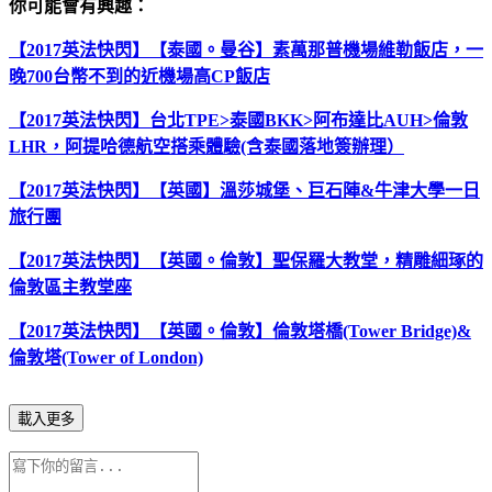
你可能會有興趣：
【2017英法快閃】【泰國。曼谷】素萬那普機場維勒飯店，一
晚700台幣不到的近機場高CP飯店
【2017英法快閃】台北TPE>泰國BKK>阿布達比AUH>倫敦
LHR，阿提哈德航空搭乘體驗(含泰國落地簽辦理）
【2017英法快閃】【英國】溫莎城堡、巨石陣&牛津大學一日
旅行團
【2017英法快閃】【英國。倫敦】聖保羅大教堂，精雕細琢的
倫敦區主教堂座
【2017英法快閃】【英國。倫敦】倫敦塔橋(Tower Bridge)&
倫敦塔(Tower of London)
載入更多