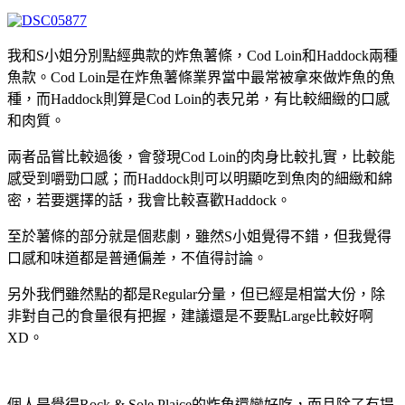
我和S小姐分別點經典款的炸魚薯條，Cod Loin和Haddock兩種
魚款。Cod Loin是在炸魚薯條業界當中最常被拿來做炸魚的魚
種，而Haddock則算是Cod Loin的表兄弟，有比較細緻的口感
和肉質。
兩者品嘗比較過後，會發現Cod Loin的肉身比較扎實，比較能
感受到嚼勁口感；而Haddock則可以明顯吃到魚肉的細緻和綿
密，若要選擇的話，我會比較喜歡Haddock。
至於薯條的部分就是個悲劇，雖然S小姐覺得不錯，但我覺得
口感和味道都是普通偏差，不值得討論。
另外我們雖然點的都是Regular分量，但已經是相當大份，除
非對自己的食量很有把握，建議還是不要點Large比較好啊
XD。
個人是覺得Rock & Sole Plaice的炸魚還蠻好吃，而且除了有提