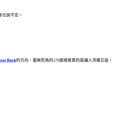
客也說不定。
ros Rock
的方向，毫無死角的270度絕景真的是讓人流連忘返，