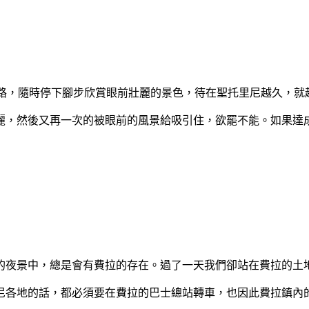
前進。順著石頭路，隨時停下腳步欣賞眼前壯麗的景色，待在聖托里尼越
麗，然後又再一次的被眼前的風景給吸引住，欲罷不能。如果達
的夜景中，總是會有費拉的存在。過了一天我們卻站在費拉的土
尼各地的話，都必須要在費拉的巴士總站轉車，也因此費拉鎮內