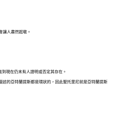
去就會讓人肅然起敬。
直到現在仍末有人證明或否定其存在。
圖所描述的亞特蘭提斯都是環狀的，因此聖托里尼就是亞特蘭提斯