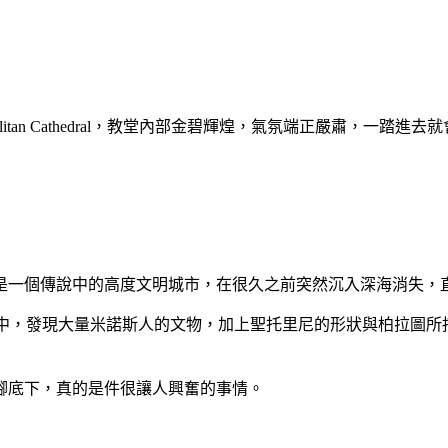
olitan Cathedral，教堂內部金碧輝煌，氣氛端正嚴肅，一踏進
是一個傳說中的高度文明城市，在很久之前突然沉入深海消失，
山遺址中，發現大量米諾斯人的文物，加上聖托里尼的形狀與柏拉
腳底下，真的是件很讓人興奮的事情。