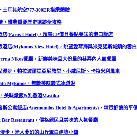
土耳其航空777-300ER搭乘體驗
城巡禮，雅典重要歷史遺跡全攻略
aros I Hotel)，超高CP值且餐點美味的港口飯店
Mykonos View Hotel)，眺望愛琴海與米克諾斯城鎮的雪
rna Nikos餐廳，新鮮美味且大份量的巷弄內人氣餐廳
景點漫步，帕拉波爾提亞尼教堂、小威尼斯、卡特米利風車
ato Mykonos，無敵美味義式冰淇淋
美味燉飯&乳香酒Mastika
Anemomilos Hotel & Apartments)，精緻舒適的平
Bar Restaurant，價格親民且美味的人氣餐廳
小鎮漫步，迷人夢幻的山丘雪白建築小鎮