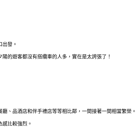
口出發。
夕陽的遊客都沒有搭纜車的人多，實在是太誇張了！
餐廳、品酒店和伴手禮店等等相比鄰，一間接著一間相當繁榮。
色感比較強烈。