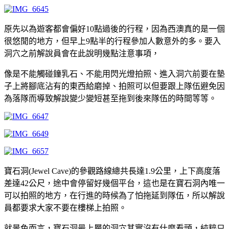
原先以為遊客都會偏好10點過後的行程，因為西澳真的是一個
很悠閒的地方，但早上9點半的行程參加人數意外的多。要入
洞穴之前解說員會在此說明幾點注意事項，
像是不能觸碰鐘乳石、不能用閃光燈拍照、進入洞穴前要在墊
子上將腳底沾有的東西給磨掉、拍照可以但要跟上隊伍避免因
為落隊而導致解說變少變短甚至拖到後來隊伍的時間等等。
寶石洞(Jewel Cave)的參觀路線總共長達1.9公里，上下高度落
差達42公尺，途中會停留好幾個平台，這也是在寶石洞內唯一
可以拍照的地方，在行進的時候為了怕拖延到隊伍，所以解說
員都要求大家不要在樓梯上拍照。
就景色而言，寶石洞最上層的洞穴其實沒有什麼看頭，純粹只