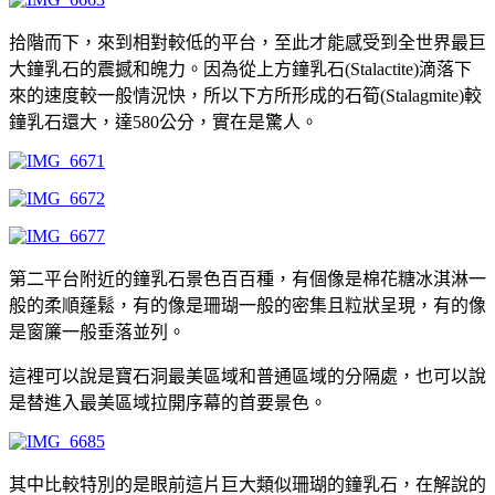
拾階而下，來到相對較低的平台，至此才能感受到全世界最巨
大鐘乳石的震撼和魄力。因為從上方鐘乳石(Stalactite)滴落下
來的速度較一般情況快，所以下方所形成的石筍(Stalagmite)較
鐘乳石還大，達580公分，實在是驚人。
第二平台附近的鐘乳石景色百百種，有個像是棉花糖冰淇淋一
般的柔順蓬鬆，有的像是珊瑚一般的密集且粒狀呈現，有的像
是窗簾一般垂落並列。
這裡可以說是寶石洞最美區域和普通區域的分隔處，也可以說
是替進入最美區域拉開序幕的首要景色。
其中比較特別的是眼前這片巨大類似珊瑚的鐘乳石，在解說的