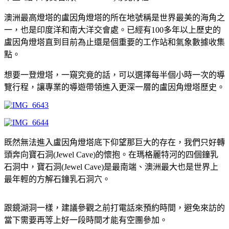
澳洲最高燈塔的盧因角燈塔的所在地號稱是世界最美的海角之
一，也是印度洋和南大洋交會處。已經有100多年以上歷史的
盧因角燈塔直到目前為止還是個重要的工作站和氣象數據收集
點。
想要一登燈塔，一窺究竟的話，可以選擇每半個小時一次的導
覽行程，讓專業的導遊帶領進入更深一層的盧因角燈塔歷史。
既然無法進入盧因角燈塔底下仰望那巨大的存在，我們只好轉
頭奔向寶石洞(Jewel Cave)的懷抱。在瑪格麗特河的四個鐘乳
石洞中，寶石洞(Jewel Cave)是最南端、澳洲最大也是世界上
最年輕的方解石鐘乳石洞穴。
跟鏡湖洞一樣，建議參觀之前打電話來預約時間，避免來訪的
當下需要再等上好一段時間才能有空團參加。