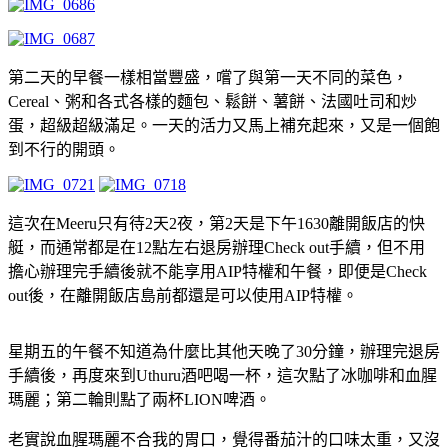
第二天的早餐一樣相當豐盛，嚐了與第一天不同的菜色，
Cereal、粥和各式各樣的麵包、鬆餅、薯餅、法國吐司和炒
蛋，超級超級滿足。一天的活力又馬上補充起來，又是一個飽
到不行的開頭。
這次在Meeru只有待2天2夜，第2天是下午1630離開飯店的快
艇，而通常都是在12點左右退房辦理Check out手續，但不用
擔心辦理完手續後就不能享用AIP特權和午餐，即便是Check
out後，在離開飯店島前都還是可以使用AIP特權。
星期五的午餐不知道為什麼比其他天晚了30分鐘，辦理完退房
手續後，再度來到Uthuru酒吧喝一杯，這次點了冰咖啡和血腥
瑪麗；第二輪則點了兩杯LION啤酒。
老實說血腥瑪麗不合我的胃口，覺得番茄汁的口味太重，又沒