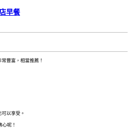
飯店早餐
的非常豐富，相當推薦！
。
錢也可以享受。
佛心呢！