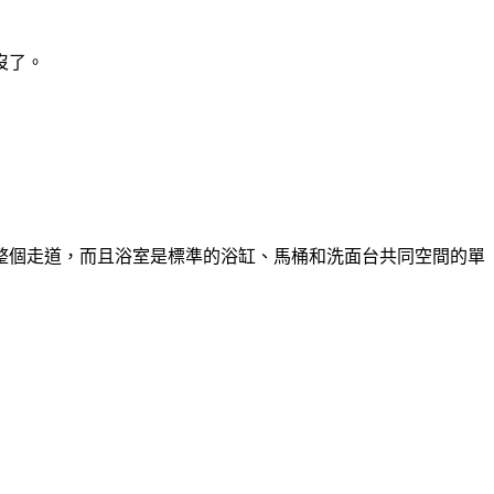
沒了。
整個走道，而且浴室是標準的浴缸、馬桶和洗面台共同空間的單