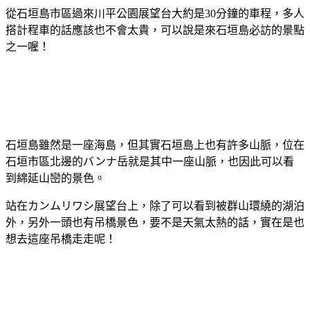
從石垣島市區過來川平公園展望台大約是30分鐘的車程，多人
搭計程車的話應該也不會太貴，可以說是來石垣島必訪的景點
之一喔！
石垣島雖然是一座海島，但其實石垣島上也有許多山脈，位在
石垣市區北邊的バンナ岳就是其中一座山脈，也因此可以看
到綿延山巒的景色。
站在カンムリワシ展望台上，除了可以看到被群山環繞的湖泊
外，另外一頭也有吊橋景色，要不是天氣太熱的話，實在是也
想去這座吊橋走走呢！