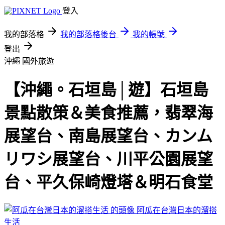
登入
我的部落格
我的部落格後台
我的帳號
登出
沖繩
國外旅遊
【沖繩。石垣島│遊】石垣島
景點散策＆美食推薦，翡翠海
展望台、南島展望台、カンム
リワシ展望台、川平公園展望
台、平久保崎燈塔＆明石食堂
阿瓜在台灣日本的溜搭
生活