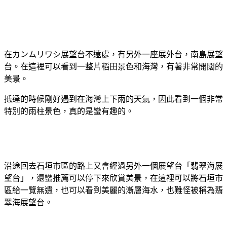
在カンムリワシ展望台不遠處，有另外一座展外台，南島展望
台。在這裡可以看到一整片稻田景色和海灣，有著非常開闊的
美景。
抵達的時候剛好遇到在海灣上下雨的天氣，因此看到一個非常
特別的雨柱景色，真的是蠻有趣的。
沿途回去石垣市區的路上又會經過另外一個展望台「翡翠海展
望台」，還蠻推薦可以停下來欣賞美景，在這裡可以將石垣市
區給一覽無遺，也可以看到美麗的漸層海水，也難怪被稱為翡
翠海展望台。