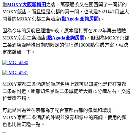
繼
MOXY大阪新梅田
之後，萬豪體系又在關西開了一間新的
MOXY飯店，而且還是京都的第一間，也就是2021年7月盛大
開幕的MOXY京都二条酒店(
點Agoda查詢房間
)。
因為今年的房晚已經達50晚，原本是打算在2022年再去體驗
MOXY京都二条酒店(
點Agoda查詢房間
)，但因為MOXY京都
二条酒店臨時推出期間限定的住宿送10000點住房方案，就決
定來體驗一下。
MOXY京都二条酒店從飯店名稱上就可以知道他是位在京都
二条站附近，距離知名景點二条城徒步大概15分鐘左右，交通
位置還不錯。
可能是因為蓋在京都為了配合京都古都的氛圍和環境，
MOXY京都二条酒店的外觀並沒有想像中的高調，使用的顏
色也比較沉穩一點。