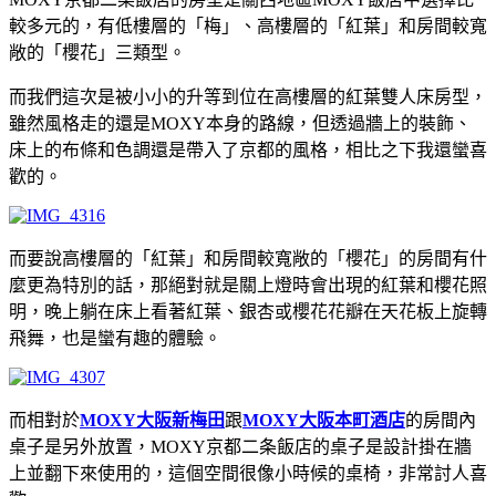
較多元的，有低樓層的「梅」、高樓層的「紅葉」和房間較寬
敞的「櫻花」三類型。
而我們這次是被小小的升等到位在高樓層的紅葉雙人床房型，
雖然風格走的還是MOXY本身的路線，但透過牆上的裝飾、
床上的布條和色調還是帶入了京都的風格，相比之下我還蠻喜
歡的。
而要說高樓層的「紅葉」和房間較寬敞的「櫻花」的房間有什
麼更為特別的話，那絕對就是關上燈時會出現的紅葉和櫻花照
明，晚上躺在床上看著紅葉、銀杏或櫻花花瓣在天花板上旋轉
飛舞，也是蠻有趣的體驗。
而相對於
MOXY大阪新梅田
跟
MOXY大阪本町酒店
的房間內
桌子是另外放置，MOXY京都二条飯店的桌子是設計掛在牆
上並翻下來使用的，這個空間很像小時候的桌椅，非常討人喜