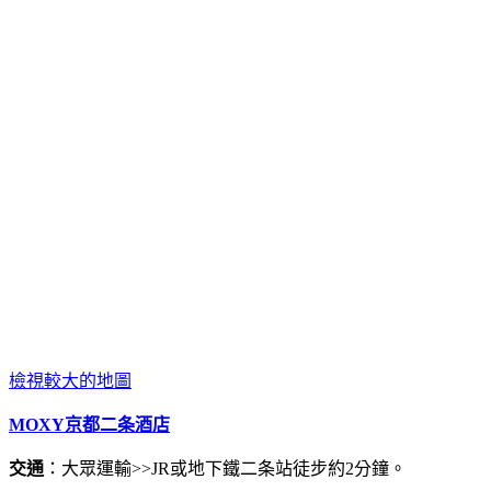
檢視較大的地圖
MOXY京都二条酒店
交通
：大眾運輸>>JR或地下鐵二条站徒步約2分鐘。