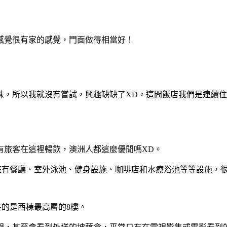
感覺很有家的感覺，門面做得相當好！
味，所以我就沒有嘗試，興趣缺缺了XD。這間飯店我們是連續
有旅客在這裡暢飲，澳洲人都這麼優閒嗎XD。
Perth)還擁有餐廳、室外泳池、健身設施、咖啡店和水療浴池等等設
這次入住的是西棟最高層的8樓。