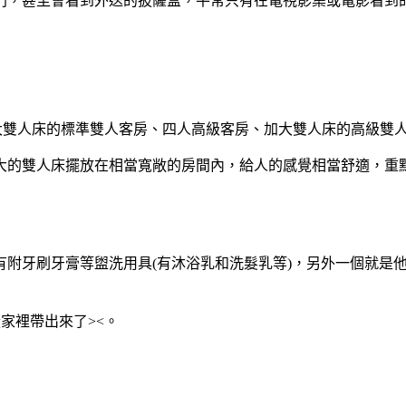
門，甚至會看到外送的披薩盒，平常只有在電視影集或電影看到
相當多種，像是加大雙人床的標準雙人客房、四人高級客房、加大雙人床
大的雙人床擺放在相當寬敞的房間內，給人的感覺相當舒適，重
有附牙刷牙膏等盥洗用具(有沐浴乳和洗髮乳等)，另外一個就是
家裡帶出來了><。