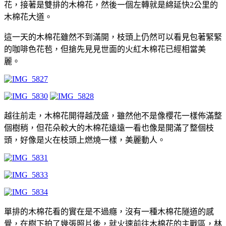
花，接著是雙排的木棉花，然後一個左轉就是綿延快2公里的
木棉花大道。
這一天的木棉花雖然不到滿開，枝頭上仍然可以看見包著緊緊
的咖啡色花苞，但搶先見見世面的火紅木棉花已經相當美
麗。
越往前走，木棉花開得越茂盛，雖然他不是像櫻花一樣佈滿整
個樹稍，但花朵較大的木棉花遠遠一看也像是開滿了整個枝
頭，好像是火在枝頭上燃燒一樣，美麗動人。
單排的木棉花看的實在是不過癮，沒有一種木棉花隧道的感
覺，在樹下拍了幾張照片後，就火速前往木棉花的主戰區，林