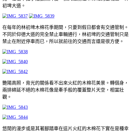
初埤大道。
在每年的林初埤木棉花季期間，只要到假日都會有交通管制。
不同於仰德大道的完全禁止車輛通行，林初埤的交通管制只是
禁止在附近停車而已，所以就前往的交通而言還是很方便。
艷陽高照，背光的關係看不出來火紅的木棉花美景。轉個身，
兩排綿延不絕的木棉花像是牽手般的覆蓋整片天空，相當壯
觀。
悠閒的漫步或是其著腳踏車在這片火紅的木棉花下實在是種幸