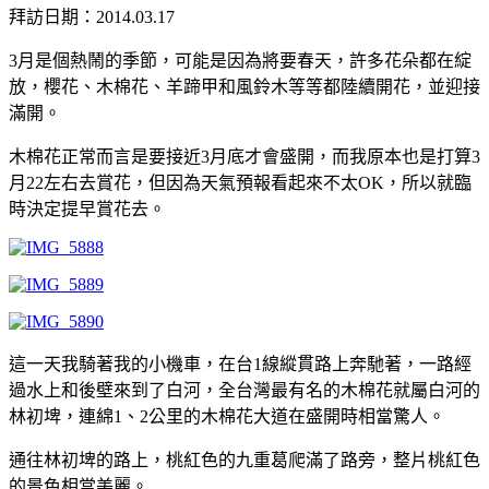
拜訪日期：2014.03.17
3月是個熱鬧的季節，可能是因為將要春天，許多花朵都在綻
放，櫻花、木棉花、羊蹄甲和風鈴木等等都陸續開花，並迎接
滿開。
木棉花正常而言是要接近3月底才會盛開，而我原本也是打算3
月22左右去賞花，但因為天氣預報看起來不太OK，所以就臨
時決定提早賞花去。
這一天我騎著我的小機車，在台1線縱貫路上奔馳著，一路經
過水上和後壁來到了白河，全台灣最有名的木棉花就屬白河的
林初埤，連綿1、2公里的木棉花大道在盛開時相當驚人。
通往林初埤的路上，桃紅色的九重葛爬滿了路旁，整片桃紅色
的景色相當美麗。