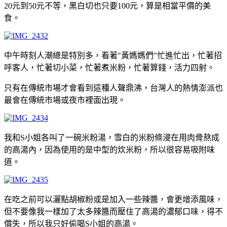
20元到50元不等，黑白切也只要100元，算是相當平價的美
食。
中午時刻人潮總是特別多，看著"黃媽媽們"忙進忙出，忙著招
呼客人，忙著切小菜，忙著煮米粉，忙著算錢，活力四射。
只有在傳統市場才會看到這種人聲鼎沸，台灣人的熱情澎派也
最會在傳統市場或夜市裡面出現。
我和S小姐各叫了一碗米粉湯，雪白的米粉條浸在用肉骨熬成
的高湯內，因為使用的是中型的炊米粉，所以很容易吸附味
道。
在吃之前可以灑點胡椒粉或是加入一些辣醬，會更增添風味，
但不要像我一樣加了太多辣醬而壓住了高湯的濃郁口味，得不
償失，所以我只好偷喝S小姐的高湯。