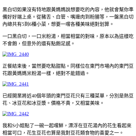
黑白切如果沒有特地跟黃媽媽說想要吃的內容，他就會幫你準
備好好端上桌。從豬舌、白管、嘴邊肉到粉腸等，一盤黑白切
內總共有5到6種小菜，想要一嚐各種美味絕對划算。
一口黑白切，一口米粉湯，相當相當的對味，原本以為這樣吃
不會飽，但意外的還有點飽足感。
正餐結束後，當然要吃點甜點。同樣位在東門市場內的東門豆
花跟黃媽媽米粉湯一樣，絕對不能錯過。
已經開業將近40個年頭的東門豆花只有三種菜單，分別是熱豆
花、冰豆花和冰豆漿。價格不貴，又相當美味。
我和S小姐點了一碗一起嚐鮮，漂浮在豆花湯內的花生看起來
相當可口，花生豆花也算是我對豆花類食物的喜愛之一。