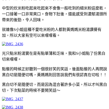
中型的炊米粉吃起來吃起來不會像一般吃到的細米粉這麼乾，
一口接著一口非常爽口。食物下肚後，還能感受到濃郁湯頭所
帶來的後勁，令人回味。
就連像S小姐這種不愛吃米粉的人都對黃媽媽米粉湯讚譽有
加，所以大家有空可以來嚐嚐看。
光只點米粉湯實在是有點單薄和乏味，我和S小姐點了份黑白
切來嚐嚐。
點餐的時候正好聽到一個很好笑的笑話，後面點餐的人再問說
黑白切是隨便切嗎，黃媽媽則回答說我們有很認真在切啦！！
黑白切不是隨便切，而是因為混合著許多小菜，所以才叫黑白
切，下次點菜的時候不要鬧笑話～