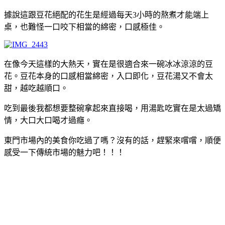
據說這跟豆花絕配的花生是經過每天3小時的熬煮才能端上
桌，也難怪一口咬下相當的綿密，口感極佳。
在像今天這樣的大熱天，實在是很適合來一碗冰冰涼涼的豆
花。豆花本身的口感相當綿密，入口即化，豆花湯又不會太
甜，越吃越順口。
吃到最後我都想要整碗拿起來直接喝，用湯匙吃實在是太過矯
情，大口大口喝才過癮。
東門市場內的美食你吃過了嗎？沒有的話，趕緊來嚐嚐，順便
感受一下傳統市場的魅力吧！！！