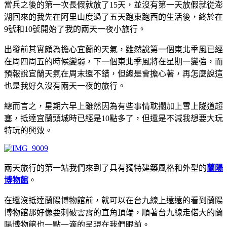
當兵之後的第一次長假就放了15天，並沒有第一天放假就從澎
湖回來的我先在阿里山度過了五天跑東跑西的生活後，終於在
9號和10號開始了我的兩天一夜小旅行。
出發前其實頗為擔心宜蘭的天氣，雖然說第一個東北季風已經
在周四周五的時候變弱，下一個東北季風將在星期一變強，而
預報說宜蘭天氣在周末還不錯，但總是會擔心著，再怎麼說這
也是我好久沒有兩天一夜的旅行。
總而言之，星期六早上雖然因為有些事情耽擱加上雪上隧道超
塞，抵達宜蘭頭城時已經是10點多了，但還是不減我想要大玩
特玩的興致。
兩天旅行的第一站我們來到了具有獨特建築風格和外型的
蘭陽
博物館
。
在還沒抵達蘭陽博物館前，就可以在台九線上遠遠的看到蘭陽
博物館那好像要刺破雲霄的直角頂端，順著台九線走偌大的蘭
陽博物館也一點一滴的呈現在我們眼前。