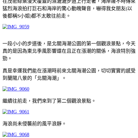
在茂密綠葉漫天覆蓋的濕漉漉步道上行走著，海岸邊不時傳來
猛烈海浪拍打巨石和海岸的驚心動魄聲音，嚇得我女朋友(以
後都稱S小姐)都不太敢往前走。
一段小小的步道後，是北關海潮公園的第一個觀浪景點，今天
真的是因為東北季風影響還在且正在漲潮的關係，海浪特別強
勁。
真是幸運我們能在漲潮時前來北關海潮公園，切切實實的感受
到蘭陽八景的「北關海潮」。
繼續往前走，我們來到了第二個觀浪景點。
海浪尚未侵襲前的風平浪靜。