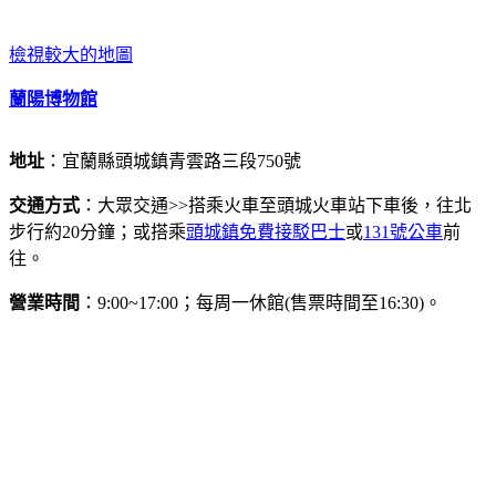
檢視較大的地圖
蘭陽博物館
地址
：宜蘭縣頭城鎮青雲路三段750號
交通方式
：大眾交通>>搭乘火車至頭城火車站下車後，往北
步行約20分鐘；或搭乘
頭城鎮免費接駁巴士
或
131號公車
前
往。
營業時間
：9:00~17:00；每周一休館(售票時間至16:30)。