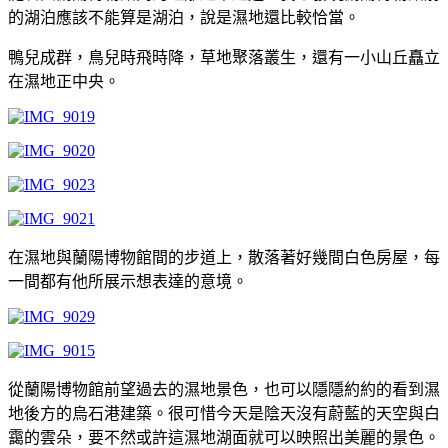
的湖泊應該不能算是湖泊，說是濕地還比較恰當。
鴨兒成群，鳥兒時飛時降，草地聚落叢生，還有一小山丘矗立
在濕地正中央。
在濕地與蘭陽博物館間的步道上，散落著好幾間白色房屋，每
一間都有他所展示想表達的意境。
從蘭陽博物館前望過去的濕地景色，也可以隱隱約約的看到濕
地後方的烏石港建築。很可惜今天是陰天沒有蔚藍的天空與白
靄的雲朵，要不然或許這濕地湖面就可以映照出美麗的景色。