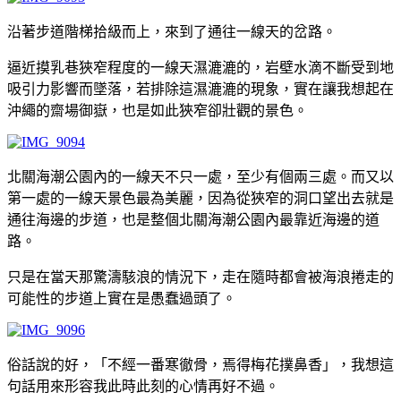
沿著步道階梯拾級而上，來到了通往一線天的岔路。
逼近摸乳巷狹窄程度的一線天濕漉漉的，岩壁水滴不斷受到地
吸引力影響而墜落，若排除這濕漉漉的現象，實在讓我想起在
沖繩的齋場御嶽，也是如此狹窄卻壯觀的景色。
北關海潮公園內的一線天不只一處，至少有個兩三處。而又以
第一處的一線天景色最為美麗，因為從狹窄的洞口望出去就是
通往海邊的步道，也是整個北關海潮公園內最靠近海邊的道
路。
只是在當天那驚濤駭浪的情況下，走在隨時都會被海浪捲走的
可能性的步道上實在是愚蠢過頭了。
俗話說的好，「不經一番寒徹骨，焉得梅花撲鼻香」，我想這
句話用來形容我此時此刻的心情再好不過。