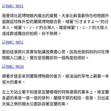
我覺得比起博物館內展出的展覽，大家比較喜歡待在柏物館外
面跟這特殊外型的蘭陽博物館合影，喊著"行きますよ～"的日
本人，喊著"1、2、3"的台灣人，還是喊著"1、2、3"的大陸人
或成群或獨自的拍照，好不熱鬧。
要拍這張照片其實有點讓我費盡心思，因為他是斜斜的印在博
物館入口牆上，實在是很難抓到一個角度拍得好。
順著步道走來到蘭陽博物館的後方，綠油油的草地上躺著一本
偌大的書本。
左上方站立著不知道是宜蘭哪裡的特殊建築的書本上，將宜蘭
各處的美景一張一張的排列，蘭陽平原的稻田、夜景、日出或
天倫之樂的親水公園訴說著宜蘭的美。