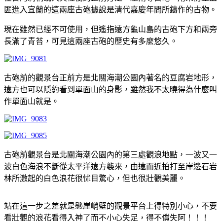
匪進入宜蘭的這兩座古砲據說是清代嘉慶年間所鑄作的古物。
現在雖然已經不可使用，但遙指遠方龜山島的古砲下方和兩旁
長滿了青苔，可見這兩座古砲的歷史有多麼悠久。
古砲前的觀景台正前方是北關海潮公園內著名的豆腐岩地形，
遠方也可以隱約看到單面山的身影，雖然我不太曉得為什麼叫
作單面山就是。
古砲前觀景台是北關海潮公園內的第三處觀浪地點，一波又一
波白色海浪不斷從太平洋遠方襲來，由遠而近拍打至岸邊石岩
林所激起的白色浪花很怵目驚心，但也很壯觀美麗。
站在這一步之差就是懸崖峭壁的觀景平台上得特別小心，不要
看壯觀的浪花看得入神了而不小心失足，得不償失阿！！！