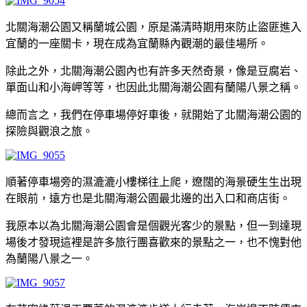
北關海潮公園又稱蘭城公園，原是滿清時期用來防止盜匪進入
宜蘭的一座關卡，現在成為宜蘭縣內觀潮的最佳場所。
除此之外，北關海潮公園內也有許多天然奇景，像是豆腐岩、
單面山和小海岬等等，也因此北關海潮公園有蘭陽八景之稱。
總而言之，我們在停車場停好車後，就開始了北關海潮公園的
探險與觀浪之旅。
順著停車場旁的濕漉漉小樓梯往上爬，遼闊的海景硬生生出現
在眼前，遠方也是北關海潮公園最北邊的出入口和商店街。
我原本以為北關海潮公園會是個觀光客少的景點，但一到達現
場後才發現這裡是許多旅行團喜歡來的景點之一，也不愧對他
為蘭陽八景之一。