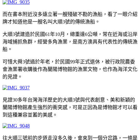
而在書本附近沒多遠立著一艘殘破不勘的漁船，看了一眼介紹
牌才知道他是一艘名叫大順3號的傳統漁船。
大順3號建造於民國61年10月，總重達6公噸，常在近海或沿岸
海域捕抓魚群，經營多角漁業，是南方澳具有代表性的傳統漁
船。
可惜大舜3號過於年老，於民國99年正式退休，被行政院農委
會漁業署收購後作為蘭陽博物館的漁業文物，也作為海洋文化
的見證。
見證30多年台灣海洋歷史的大順3號與代表創意、美和新穎的
蘭陽博物館產生強烈的衝突感，可是正因為是博物館才可以看
到這種兼容並蓄的美感。
往大順三號前的步道走沒多久後，會來到一個分岔路，一條是