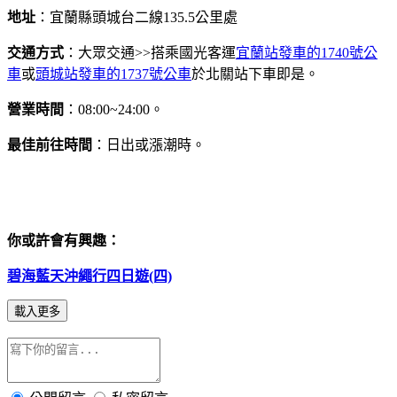
地址
：宜蘭縣頭城台二線135.5公里處
交通方式
：大眾交通>>搭乘國光客運
宜蘭站發車的1740號公
車
或
頭城站發車的1737號公車
於北關站下車即是。
營業時間
：08:00~24:00。
最佳前往時間
：日出或漲潮時。
你或許會有興趣：
碧海藍天沖繩行四日遊(四)
載入更多