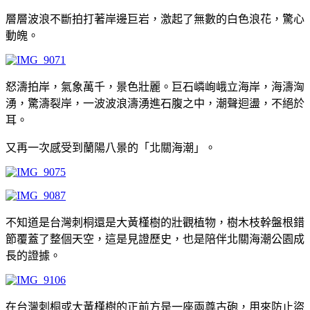
層層波浪不斷拍打著岸邊巨岩，激起了無數的白色浪花，驚心
動魄。
怒濤拍岸，氣象萬千，景色壯麗。巨石嶙峋峨立海岸，海濤洶
湧，驚濤裂岸，一波波浪濤湧進石腹之中，潮聲迴盪，不絕於
耳。
又再一次感受到蘭陽八景的「北關海潮」。
不知道是台灣刺桐還是大黃槿樹的壯觀植物，樹木枝幹盤根錯
節覆蓋了整個天空，這是見證歷史，也是陪伴北關海潮公園成
長的證據。
在台灣刺桐或大黃槿樹的正前方是一座兩尊古砲，用來防止盜