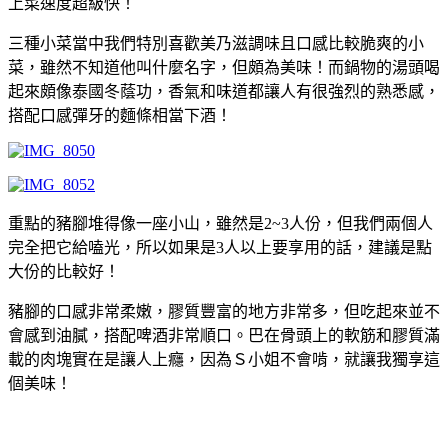
上菜速度超級快！
三種小菜當中我們特別喜歡美乃滋調味且口感比較脆爽的小
菜，雖然不知道他叫什麼名字，但頗為美味！而鍋物的湯頭喝
起來頗像泰國冬蔭功，香氣和味道都讓人有很強烈的熟悉感，
搭配口感彈牙的麵條相當下酒！
重點的豬腳堆得像一座小山，雖然是2~3人份，但我們兩個人
完全把它給嗑光，所以如果是3人以上要享用的話，建議是點
大份的比較好！
豬腳的口感非常柔嫩，膠質豐富的地方非常多，但吃起來並不
會感到油膩，搭配啤酒非常順口。巴在骨頭上的軟筋和膠質滿
載的肉塊實在是讓人上癮，因為Ｓ小姐不會啃，就讓我獨享這
個美味！