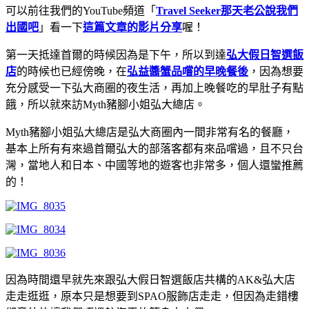
可以前往我們的YouTube頻道「
Travel Seeker那天老公說我們
出國吧
」看一下
這篇文章的影片分享
喔！
第一天抵達首爾的時候因為是下午，所以到達
弘大假日智選飯
店
的時候也已經傍晚，在
弘益醬蟹品嚐的早晚餐後
，因為想要
充分感受一下弘大商圈的夜生活，再加上晚餐吃的早肚子有點
餓，所以就來訪Myth豬腳小姐弘大總店。
Myth豬腳小姐弘大總店是弘大商圈內一間非常有名的餐廳，
基本上所有有來過首爾弘大的部落客都有來品嚐過，且不只台
灣，當地人和日本、中國等地的遊客也非常多，個人還蠻推薦
的！
因為時間還早就先來跟弘大假日智選飯店共構的AK&弘大店
走走逛逛，原本只是想要到SPAO服飾店走走，但因為走錯樓