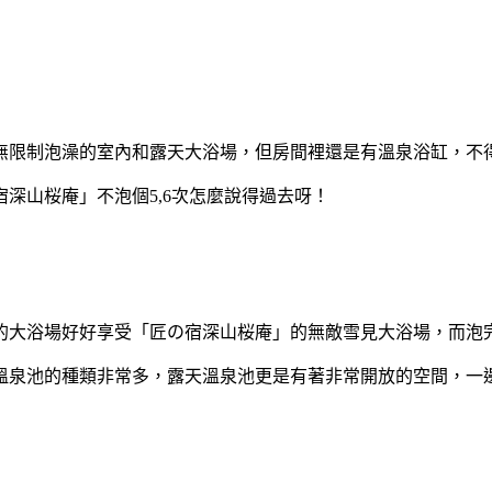
無限制泡澡的室內和露天大浴場，但房間裡還是有溫泉浴缸，不
深山桜庵」不泡個5,6次怎麼說得過去呀！
的大浴場好好享受「匠の宿深山桜庵」的無敵雪見大浴場，而泡
溫泉池的種類非常多，露天溫泉池更是有著非常開放的空間，一