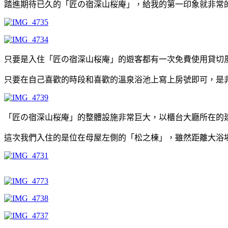
踏進期待已久的「匠の宿深山桜庵」，給我的第一印象就非常
只要是入住「匠の宿深山桜庵」的遊客都有一次免費使用貸切
只要在自己喜歡的時段和喜歡的溫泉浴池上寫上房號即可，是
「匠の宿深山桜庵」的整體設施非常巨大，以櫃台大廳所在的
這次我們入住的是位在母屋左側的「松之棟」，雖然距離大浴