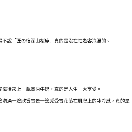
得不說「匠の宿深山桜庵」真的是沒在怕遊客泡湯的。
完湯後來上一瓶高原牛奶，真的是人生一大享受。
邊泡澡一邊欣賞雪景一邊感受雪花落在肌膚上的冰冷感，真的是