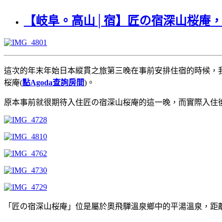
【岐阜。高山│宿】匠の宿深山桜庵
這次的年末年始日本縱貫之旅第三晚在事前安排住宿的時候，我
桜庵(
點Agoda查詢房間
)。
原本事前就很期待入住匠の宿深山桜庵的這一晚，而實際入住
「匠の宿深山桜庵」位是屬於奧飛驒溫泉鄉中的平湯溫泉，距