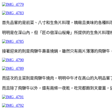
首先品嘗的是前菜、八寸和生魚片料理，精緻且美味的各種料
明明是在深山內，但「匠の宿深山桜庵」所提供的生魚片料理
接著迎來的則是飛騨牛壽喜燒鍋，雖然只有兩片薄薄的飛騨牛
而這次的主菜則是飛騨牛燒肉，明明中午才在高山的丸明品嘗了
而且除了飛騨牛以外，還有兩條一夜乾，吃完都飽到天靈蓋，這樣