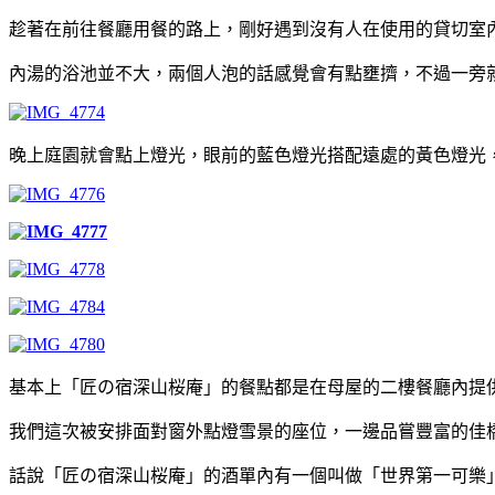
趁著在前往餐廳用餐的路上，剛好遇到沒有人在使用的貸切室
內湯的浴池並不大，兩個人泡的話感覺會有點壅擠，不過一旁
晚上庭園就會點上燈光，眼前的藍色燈光搭配遠處的黃色燈光
基本上「匠の宿深山桜庵」的餐點都是在母屋的二樓餐廳內提
我們這次被安排面對窗外點燈雪景的座位，一邊品嘗豐富的佳
話說「匠の宿深山桜庵」的酒單內有一個叫做「世界第一可樂