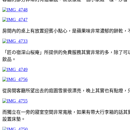
房間內的桌上有放置迎賓小點心，是蘋果味非常濃郁的餅乾，
「匠の宿深山桜庵」所提供的免費服務其實非常的多，除了可
飲品。
從房間客廳所望出去的庭園雪景很漂亮，晚上其實也有點燈，
而獨立在一旁的寢室空間非常寬敞，如果有帶大行李箱的話其
設置床墊。