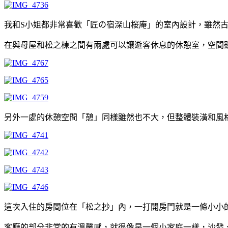
我和S小姐都非常喜歡「匠の宿深山桜庵」的室內設計，雖然
在與母屋和松之棟之間有兩處可以讓遊客休息的休憩室，空間
另外一處的休憩空間「憩」同樣雖然也不大，但整體裝潢和風
這次入住的房間位在「松之抄」內，一打開房門就是一條小小
客廳的部分非常的有溫馨感，就很像是一個小家庭一樣，沙發