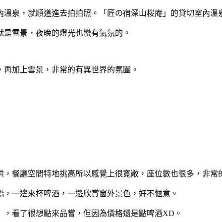
內溫泉，就順道進去拍拍照。「匠の宿深山桜庵」的貸切室內溫
就是雪景，夜晚的燈光也蠻有氣氛的。
，再加上雪景，非常的有異世界的氛圍。
供，餐廳空間特地挑高所以感覺上很寬敞，座位數也很多，非常
橋，一邊來杯啤酒，一邊欣賞窗外景色，好不愜意。
」，看了很想點來品嘗，但因為價格還是點啤酒XD。