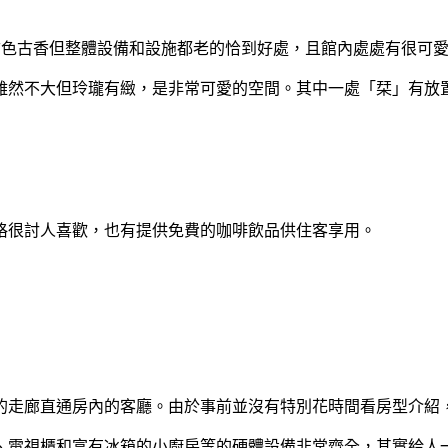
古色古香但整體設備和設施都老的恰到好處，且館內處處有很可
雖然不大但玲瓏有緻，是非常可愛的空間。其中一處「栞」有放
格很討人喜歡，也有提供免費的咖啡飲品供住客享用。
的走廊直通房內的客廳。由於事前並沒有特別花時間看房型介紹
、電視櫃和富有冰箱的小廚房等的硬體設備非常齊全，其實給人