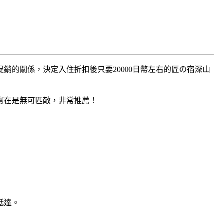
的關係，決定入住折扣後只要20000日幣左右的匠の宿深山
實在是無可匹敵，非常推薦！
抵達。