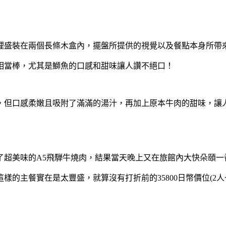
理盛裝在兩個長條木盒內，擺盤所提供的視覺以及餐點本身所帶
相當棒，尤其是鰤魚的口感和甜味讓人讚不絕口！
，但口感柔嫩且吸附了滿滿的湯汁，再加上原本牛肉的甜味，讓
超美味的A5飛騨牛燒肉，結果當天晚上又在旅館內大快朵頤一
的主餐實在是太豐盛，就算沒有打折前的35800日幣價位(2人