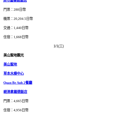
榮市圖書館飯店
門票：288日幣
機票：20,204.5日幣
交通：1,440日幣
住宿：1,668
日幣
1/1(三)
美山聖地觀光
美山聖地
草本水療中心
Quan Be Anh 2餐廳
峴港拿羅德飯店
門票：4,665日幣
住宿：4,956日幣