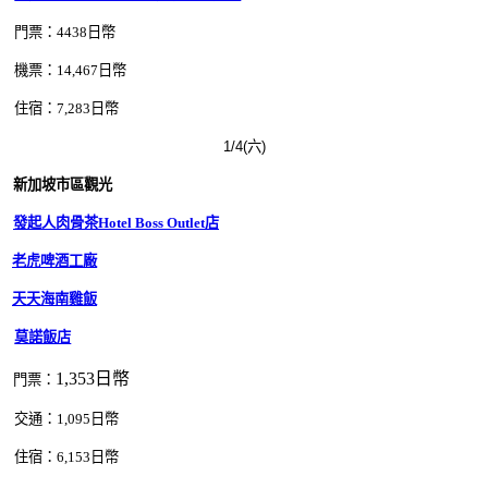
門票：4438日幣
機票：14,467日幣
住宿：7,283日幣
1/4(六)
新加坡市區觀光
發起人肉骨茶Hotel Boss Outlet店
老虎啤酒工廠
天天海南雞飯
莫諾飯店
1,353日幣
門票：
交通：1,095日幣
住宿：6,153日幣