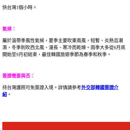
快台灣1個小時。
氣候：
屬於溫帶季風性氣候，夏季主要吹東南風，短暫、炎熱且潮
濕，冬季則吹西北風、漫長、寒冷而乾燥。雨季大多從6月底
開始至9月初結束，最佳韓國旅遊季節為春季和秋季。
簽證需要與否：
持台灣護照可免簽證入境。詳情請參考
外交部韓國簽證介
紹
。