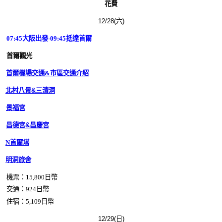
花費
12/28(六)
07:45
大阪
出發-09:45抵達首爾
首爾觀光
首爾機場交通&市區交通介紹
北村八景&三清洞
景福宮
昌德宮&昌慶宮
N首爾塔
明洞旅舍
機票
：15,800日幣
交通：924
日幣
住宿：5,109
日幣
12/29(日)