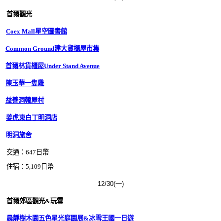
首爾觀光
Coex Mall星空圖書館
Common Ground建大貨櫃屋市集
首爾林貨櫃屋Under Stand Avenue
陳玉華一隻雞
益善洞韓屋村
姜虎東白丁明洞店
明洞旅舍
交通：647日幣
住宿：5,109日幣
12/30(一)
首爾郊區觀光&玩雪
晨靜樹木園五色星光庭園展&冰雪王國一日遊