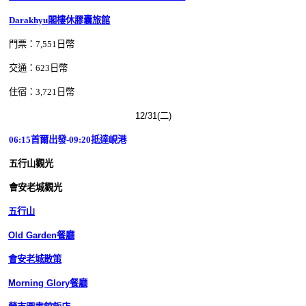
Darakhyu閣樓休膠囊旅館
門票：7,551日幣
交通：623日幣
住宿：3,721
日幣
12/31(二)
06:15首爾
出發-09:20抵達峴港
五行山觀光
會安老城觀光
五行山
Old Garden餐廳
會安老城散策
Morning Glory餐廳