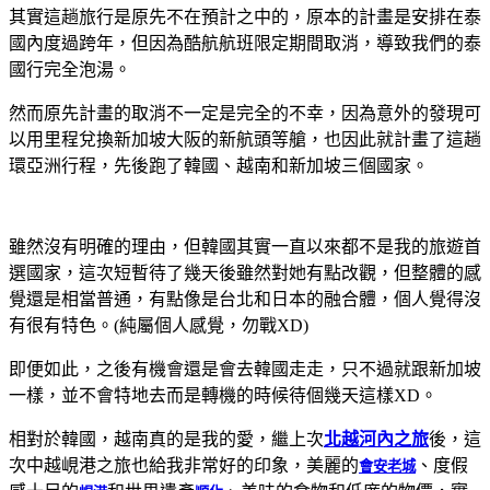
其實這趟旅行是原先不在預計之中的，原本的計畫是安排在泰
國內度過跨年，但因為酷航航班限定期間取消，導致我們的泰
國行完全泡湯。
然而原先計畫的取消不一定是完全的不幸，因為意外的發現可
以用里程兌換新加坡大阪的新航頭等艙，也因此就計畫了這趟
環亞洲行程，先後跑了韓國、越南和新加坡三個國家。
雖然沒有明確的理由，但韓國其實一直以來都不是我的旅遊首
選國家，這次短暫待了幾天後雖然對她有點改觀，但整體的感
覺還是相當普通，有點像是台北和日本的融合體，個人覺得沒
有很有特色。(純屬個人感覺，勿戰XD)
即便如此，之後有機會還是會去韓國走走，只不過就跟新加坡
一樣，並不會特地去而是轉機的時候待個幾天這樣XD。
相對於韓國，越南真的是我的愛，繼上次
北越河內之旅
後，這
次中越峴港之旅也給我非常好的印象，美麗的
、度假
會安老城