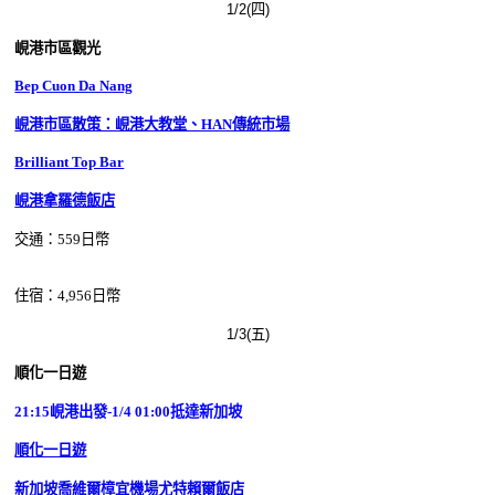
1/2(四)
峴港市區觀光
Bep Cuon Da Nang
峴港市區散策：峴港大教堂、HAN傳統市場
Brilliant Top Bar
峴港拿羅德飯店
交通：559日幣
住宿：
4,956
日幣
1/3(五)
順化一日遊
21:15
峴港
出發-1/4 01:00抵達新加坡
順化一日遊
新加坡喬維爾樟宜機場尤特賴爾飯店