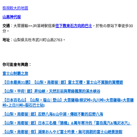
檢視較大的地圖
山高神代桜
交通
：大眾運輸>>JR韮崎駅搭乘
往下教来石方向的巴士
，於牧の原站下車徒歩30
分。
地址
：山梨県北杜市武川町山高2763。
你可能會有興趣：
富士山制霸之旅
【日本最美31選】【山梨。南都留│遊】富士芝櫻，富士山不賞臉的賞櫻遊
【山梨。甲府│遊】昇仙峽，天然巨岩與翠綠楓葉的溪水峽谷
【日本百名山】【山梨。塩山│登山】大菩薩嶺(柳沢峠=丸川峠=大菩薩嶺=大菩薩
峠=上日川峠=裂石巴士站)
【山梨。南都留│遊】忍野八海&山中湖，傳說不斷的忍野八海
【山梨。南都留│遊】日本三名橋「猿橋」&萬年寒冷的「富岳風穴&鳴沢冰穴」
【山梨。南都留│宿】湖楽おんやど富士吟景，無可挑剔的富士山絕景旅館