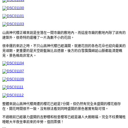
山高神代櫻正確來說是坐落在一間寺廟的敷地內，而這座寺廟的敷地內除了該有的
建築外，很奇特的還種了一片為數不小的花田。
很幸運的來訪之時，不只山高神代櫻已經滿開，就連花田的各色花朵也迎向最美的
見頃期，更重要的是天空蔚藍無比且透徹，後方的白雪靄靄綿延山脈都能清楚瞧
見，景色格局非常大。
整體來說山高神代櫻周遭的櫻花已經是7分開，但仍然有完全未盛開的櫻花樹存
在，開花時間很不一致，沒有辦法看到同時盛開的景色著實有點可惜。
不過眼前已經暴力盛開的吉野櫻和枝垂櫻等已經是讓人大飽眼福，完全不枉費犧牲
睡眠大半夜坐車前來的辛勞，值回票價！