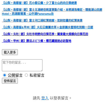
【山梨。南都留│遊】花の都公園，少了富士山的向日葵絕景
【山梨。南都留│遊】富士五湖絕佳眺望景點介紹，本栖湖浩庵莊、精進湖山田屋
Hotel、西湖跟場濱、山中湖Panorama台
【山梨。南都留│遊】富士河口湖紅葉迴廊，如詩如畫的紅葉美景
【山梨。南都留&甲州│遊】大石公園薰衣草＋金原園水蜜桃吃到飽一日遊
【山梨。北杜│遊】北杜市明野向日葵花季，關東最大規模向日葵花田
【山梨。甲州│遊】勝沼ぶどう郷，櫻花鐵道迷必訪聖地
載入更多
公開留言
私密留言
發佈留言
請先
登入
以發表留言。