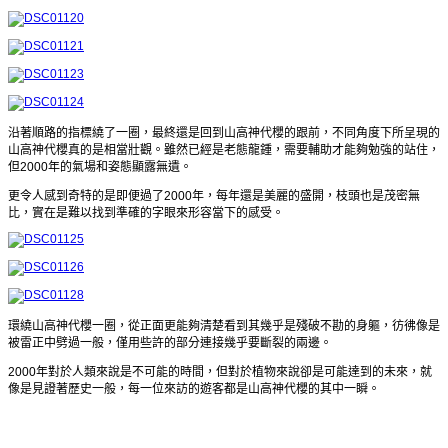
沿著順路的指標繞了一圈，最終還是回到山高神代櫻的跟前，不同角度下所呈現的
山高神代櫻真的是相當壯觀。雖然已經是老態龍鍾，需要輔助才能夠勉強的站住，
但2000年的氣場和姿態顯露無遺。
更令人感到奇特的是即便過了2000年，每年還是美麗的盛開，枝頭也是茂密無
比，實在是難以找到準確的字眼來形容當下的感受。
環繞山高神代櫻一圈，從正面更能夠清楚看到其幾乎是殘破不勘的身軀，彷彿像是
被雷正中劈過一般，僅用些許的部分連接幾乎要斷裂的兩邊。
2000年對於人類來說是不可能的時間，但對於植物來說卻是可能達到的未來，就
像是見證著歷史一般，每一位來訪的遊客都是山高神代櫻的其中一瞬。