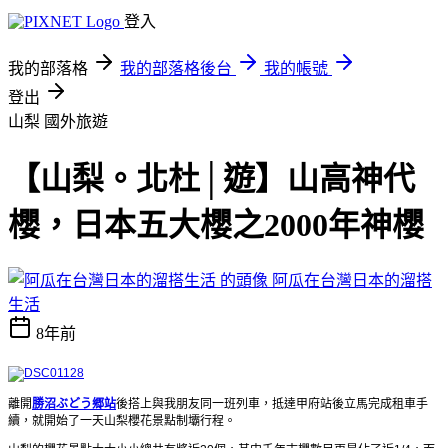
登入
我的部落格
我的部落格後台
我的帳號
登出
山梨
國外旅遊
【山梨。北杜│遊】山高神代
櫻，日本五大櫻之2000年神櫻
阿瓜在台灣日本的溜搭
生活
8年前
離開
勝沼ぶどう郷站
後搭上與我朋友同一班列車，抵達甲府站後立馬完成租車手
續，就開始了一天山梨櫻花景點制壩行程。