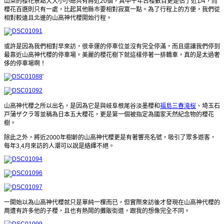
山梨的櫻花景點大大小小總共有將近20個，其中千年古櫻數目更是佔了近1/4，而
櫻花百選則只有一處，比起其他縣市要相對寂寞一點。為了行程上的方便，我們從
相對較遠且北邊的山高神代櫻開始行程。
或許是因為我們相對早來訪，很幸運的停車位並沒有完全停滿，而且還讓我們停到
最靠近山高神代櫻的停車場。美麗的櫻花樹下就這樣停著一排轎車，真的是太過奢
侈的停車場啊！
'
山高神代櫻之所以出名，是因為它是與岐阜根尾谷淡墨櫻和
福島三春滝桜
、埼玉石
戸蒲ザクラ等並稱為日本五大櫻花，更是第一個被指定為國家天然紀念物的櫻花
樹。
除此之外，將近2000年樹齡的山高神代櫻更是有著響亮名號，吸引了眾多遊客，
每年3,4月來訪的人潮可以說是絡繹不絕。
一開始以為山高神代櫻就只是單純一棵而已，但實際來訪後才發現在山高神代櫻的
周遭有許多他的子櫻，且也有熱鬧的攤販街道，跟我的想像完全不同。