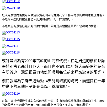
進入寺廟境內後更可以就近欣賞花田中的鮮豔花朵，作為背景的群山也更加鮮明，
不過尚未盛開的櫻花卻也因此更加顯眼，有一好沒兩好。
不過眼前的景色已經沒有什麼好挑剔，畢竟是其他櫻花景點不會出現的構圖。
或許是因為有2000年古齡的山高神代櫻，在期周遭的櫻花都顯
得特別古老高壯且巨大，而且也不會因為年齡大而盛開的花朵
有所減少，還是很賣力地盛開吸引每位前來拜訪遊客的眼光。
櫻花就是為了春天這短短14天能夠綻放的時光，而選擇在一年
中剩下的其他日子韜光養晦，養精蓄銳。
在與山高神代櫻幾乎成對角線的另外一頭，則有著山高神代櫻的最年幼子櫻，年幼
的她雖然不如周遭的巨大，但枝頭卻是相當茂密，有未來王者的風采。