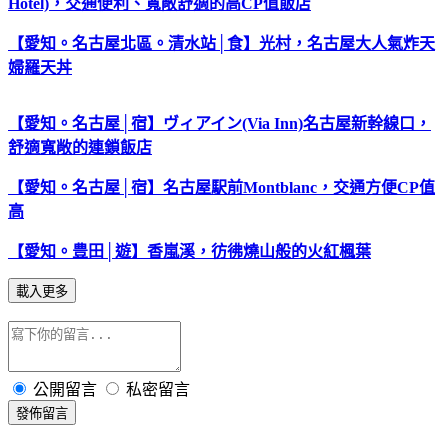
Hotel)，交通便利、寬敞舒適的高CP值飯店
【愛知。名古屋北區。清水站│食】光村，名古屋大人氣炸天
婦羅天丼
【愛知。名古屋│宿】ヴィアイン(Via Inn)名古屋新幹線口，
舒適寬敞的連鎖飯店
【愛知。名古屋│宿】名古屋駅前Montblanc，交通方便CP值
高
【愛知。豊田│遊】香嵐溪，彷彿燒山般的火紅楓葉
載入更多
公開留言
私密留言
發佈留言