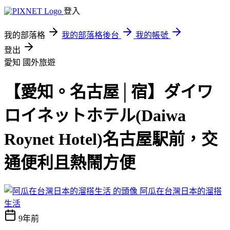
登入
我的部落格
我的部落格後台
我的帳號
登出
愛知
國外旅遊
【愛知。名古屋│宿】ダイワ
ロイネットホテル(Daiwa
Roynet Hotel)名古屋駅前，交
通便利且熱鬧方便
阿瓜在台灣日本的溜搭
生活
9年前