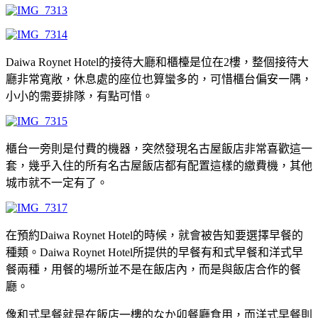
Daiwa Roynet Hotel的接待大廳和櫃檯是位在2樓，整個接待大
廳非常寬敞，休息處的座位也算蠻多的，可惜櫃台偏安一隅，
小小的需要排隊，有點可惜。
櫃台一旁則是付費的機器，突然發現名古屋飯店非常喜歡這一
套，幾乎入住的所有名古屋飯店都有配置這樣的繳費機，其他
城市就不一定有了。
在預約Daiwa Roynet Hotel的時候，就會被告知要選擇早餐的
種類。Daiwa Roynet Hotel所提供的早餐有和式早餐和洋式早
餐兩種，用餐的場所並不是在飯店內，而是與飯店合作的餐
廳。
像和式早餐就是在飯店一樓的なか卯餐廳食用，而洋式早餐則