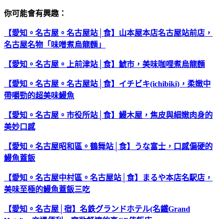
你可能會有興趣：
【愛知。名古屋。名古屋站│食】山本屋本店名古屋站前店，
名古屋名物「味噌煮烏龍麵」
【愛知。名古屋。上前津站│食】鯱市，美味咖哩煮烏龍麵
【愛知。名古屋。名古屋站│食】イチビキ(ichibiki)，柔嫩中
帶嚼勁的超美味鰻魚
【愛知。名古屋。市役所站│食】鰻木屋，焦皮與細嫩肉身的
美妙口感
【愛知。名古屋昭和區。鶴舞站│食】うな富士，口感偏硬的
鰻魚蓋飯
【愛知。名古屋中村區。名古屋站│食】まるや本店名駅店，
美味至極的鰻魚蓋飯三吃
【愛知。名古屋│宿】名鉄グランドホテル(名鐵Grand