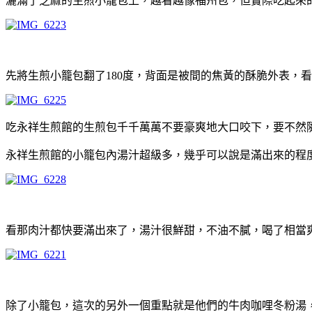
灑滿了芝麻的生煎小籠包上，越看越像福州包，但實際吃起來
先將生煎小籠包翻了180度，背面是被間的焦黃的酥脆外表，
吃永祥生煎館的生煎包千千萬萬不要豪爽地大口咬下，要不然
永祥生煎館的小籠包內湯汁超級多，幾乎可以說是滿出來的程
看那肉汁都快要滿出來了，湯汁很鮮甜，不油不膩，喝了相當
除了小籠包，這次的另外一個重點就是他們的牛肉咖哩冬粉湯