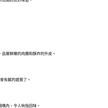
州包間的奇妙味道。
，品嘗鮮嫩的肉團和酥炸的外皮。
就會有膩的感覺了。
個嘴內，令人吮指回味。