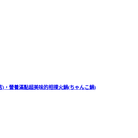
。
)，營養滿點超美味的相撲火鍋(ちゃんこ鍋)