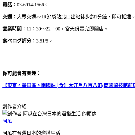
電話
：03-6914-1566。
交通
：大眾交通>>JR池袋站北口出站徒步約1分鐘，即可抵達
營業時間
：11：30～22：00，當天份賣完即關店。
食べログ評分
：3.51/5。
你可能會有興趣：
【東京。墨田區。兩國站│食】大江戶八百八町(両國國技館前店
創作者介紹
阿瓜
阿瓜在台灣日本的溜搭生活