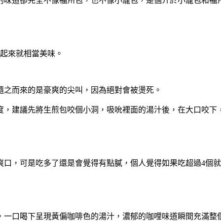
的味道卻完全不像福州包，也不像小籠包，是個介於小籠包和福
看起來就相當美味。
隨之而來的是豪爽的尖叫，因為絕對會被燙死。
度，建議先將生煎包咬個小洞，吸吮裡面的湯汁後，在大口咬下
爽口，可是吃多了還是會覺得有點膩，個人覺得如果吃超過4個
，一口喝下呈現黃偏咖啡色的湯汁，濃郁的咖哩味道瞬間充滿整