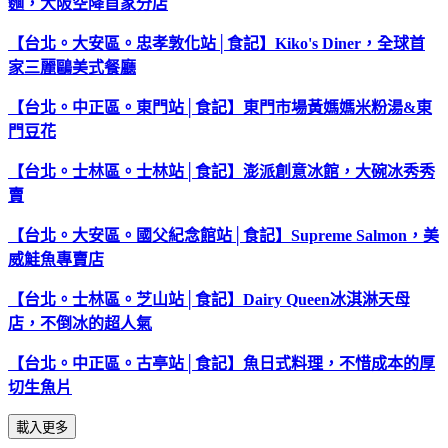
麵，大阪空降首家分店
【台北。大安區。忠孝敦化站│食記】Kiko's Diner，全球首
家三麗鷗美式餐廳
【台北。中正區。東門站│食記】東門市場黃媽媽米粉湯&東
門豆花
【台北。士林區。士林站│食記】澎派創意冰館，大碗冰秀秀
賣
【台北。大安區。國父紀念館站│食記】Supreme Salmon，美
威鮭魚專賣店
【台北。士林區。芝山站│食記】Dairy Queen冰淇淋天母
店，不倒冰的超人氣
【台北。中正區。古亭站│食記】魚日式料理，不惜成本的厚
切生魚片
載入更多