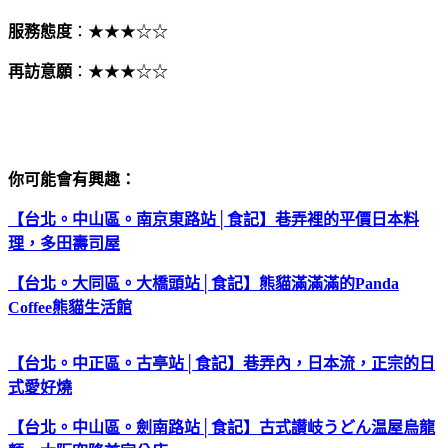
服務態度
：★★★☆☆
再訪意願
：★★★☆☆
你可能會有興趣：
【台北。中山區。南京東路站│食記】巷弄裡的平價日本料
理，多田壽司屋
【台北。大同區。大橋頭站│食記】熊貓滿滿滿的Panda
Coffee熊貓生活館
【台北。中正區。古亭站│食記】巷弄內，日本流，正宗的日
式愛好燒
【台北。中山區。劍南路站│食記】古式讃岐うどん温屋烏龍