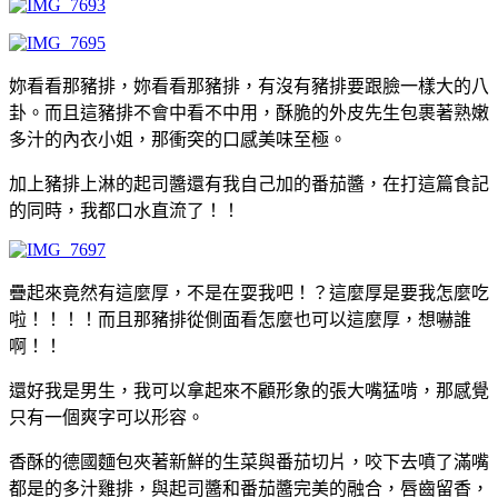
妳看看那豬排，妳看看那豬排，有沒有豬排要跟臉一樣大的八
卦。而且這豬排不會中看不中用，酥脆的外皮先生包裹著熟嫩
多汁的內衣小姐，那衝突的口感美味至極。
加上豬排上淋的起司醬還有我自己加的番茄醬，在打這篇食記
的同時，我都口水直流了！！
疊起來竟然有這麼厚，不是在耍我吧！？這麼厚是要我怎麼吃
啦！！！！而且那豬排從側面看怎麼也可以這麼厚，想嚇誰
啊！！
還好我是男生，我可以拿起來不顧形象的張大嘴猛啃，那感覺
只有一個爽字可以形容。
香酥的德國麵包夾著新鮮的生菜與番茄切片，咬下去噴了滿嘴
都是的多汁雞排，與起司醬和番茄醬完美的融合，唇齒留香，