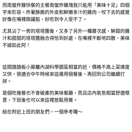
而南蠻炸雞快餐的主餐南蠻炸雞塊我只能用「美味十足」四個
字來形容。炸著酥脆的外皮和鮮嫩多汁的雞肉，咬下去的感覺
好像在嘴裡跳躍般，好吃到令人受不了。
尤其沾了一旁的塔塔醬後，又多了另外一種層次感，鮮甜的雞
汁和甜甜的塔塔醬融合得恰到好處，在嘴裡不斷地四散，美味
不過如此阿！
這間蹺蹺板小屋離內湖科學園區相當的近，價格不高上菜速度
又快，很適合中午時候來這邊用個餐後，再回到公司繼續打
拼。
是個吃幾餐也不會破產的美味餐廳，而且店內氣氛相當舒適愜
意，下班後也可以來這裡放鬆用餐。
給在附近上班的朋友們，一個參考囉～